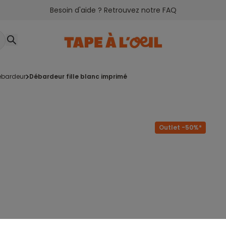
Besoin d'aide ? Retrouvez notre FAQ
débardeur
débardeur fille blanc imprimé
Outlet -50%*