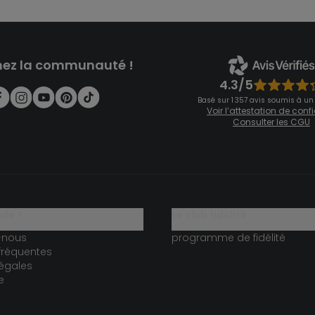
nez la communauté !
4.3/5
Basé sur 1 357 avis soumis à un
Voir l’attestation de con
Consulter les CGU
ide ?
le club fidélité
-nous
programme de fidélité
fréquentes
égales
e