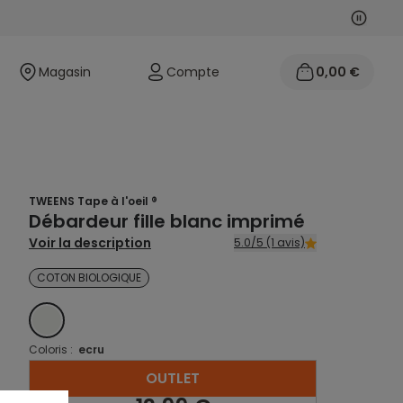
Suivan
Précéd
Magasin
Compte
0,00 €
TWEENS Tape à l'oeil ®
Débardeur fille blanc imprimé
Voir la description
5.0/5 (1 avis)
COTON BIOLOGIQUE
ECRU
Coloris :
ecru
OUTLET