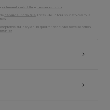
de
vêtements ado fille
et
tenues ado fille
.
 de
débardeur ado fille
. Faites vite un tour pour explorer tous
tion !
compromis sur le style ni la qualité : découvrez notre sélection
romotion
.