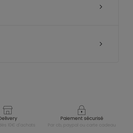
delivery
paiement sécurisé
e dès 10€ d'achats
par cb, paypal ou carte cadeau