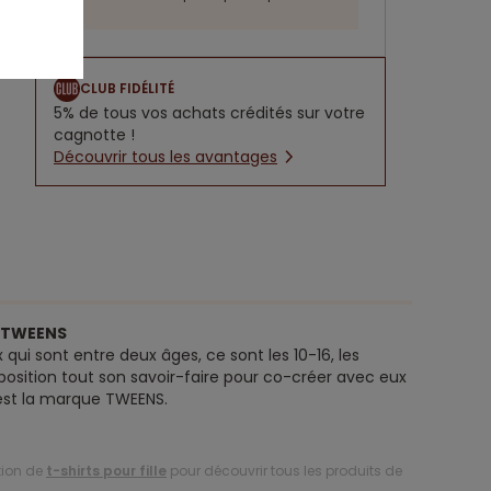
CLUB FIDÉLITÉ
5% de tous vos achats crédités sur votre
cagnotte !
Découvrir tous les avantages
e TWEENS
 qui sont entre deux âges, ce sont les 10-16, les
position tout son savoir-faire pour co-créer avec eux
’est la marque TWEENS.
tion de
t-shirts pour fille
pour découvrir tous les produits de