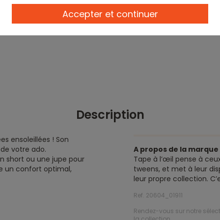
Accepter et continuer
Description
es ensoleillées ! Son
de votre ado.
A propos de la marqu
un short ou une jupe pour
Tape à l’œil pense à ceux
e un confort optimal,
tweens, et met à leur dis
leur propre collection. C
Ref. 20604_01911
Rendez-vous sur notre sélec
la collection.