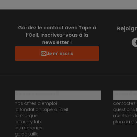
Gardez le contact avec Tape à
Rejoig
l’Oeil, inscrivez-vous à la
newsletter !
Je m'inscris
qui sommes-nous ?
besoin d'a
nos offres d'emploi
contactez
la fondation tape à l'oeil
questions 
la marque
mentions l
le family lab
plan du sit
les marques
guide taille