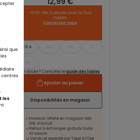
12,99 €
ccepter
-50%* dès 2 articles avec le Club
Fidélité
Connectez-vous
10 A
XXS
XS
S
ainsi que
ies
M
édiaire
Un doute ? Consultez le
guide des tailles
 centres
Ajouter au panier
e
 les
Disponibilités en magasin
nt
Livraison offerte en magasin dès
10€ d'achat
Retour & échanges gratuits toute
la saison
Vendu et expédié par Tape à l'Oeil