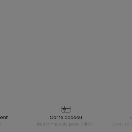
ient
carte cadeau
il
des tonnes de possibilités !
gratuit