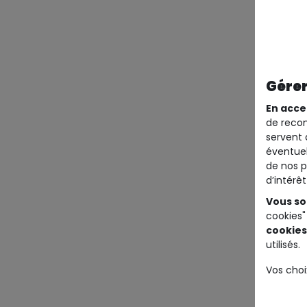
Gérer
En acce
de recom
servent 
éventuel
de nos p
d’intérê
Vous so
cookies"
cookies
utilisés.
Vos choi