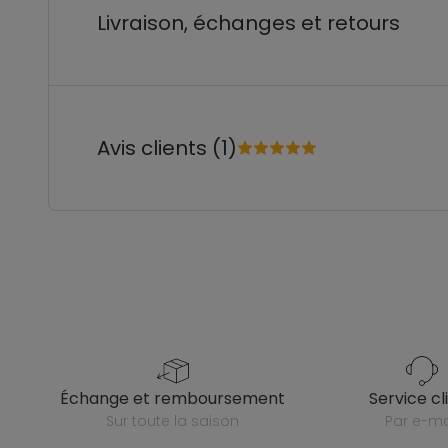
Livraison, échanges et retours
Avis clients (1)
échange et remboursement
service cl
sur toute la saison
par e-ma