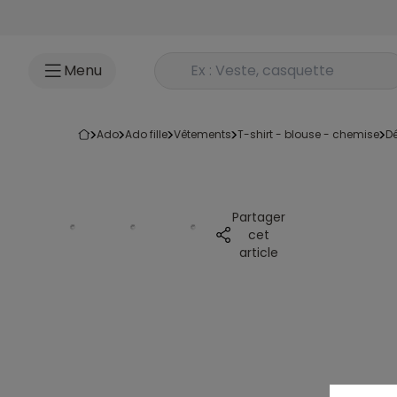
Accéder au contenu
Rechercher un produit
Menu
ado
ado fille
vêtements
t-shirt - blouse - chemise
Partager
cet
article