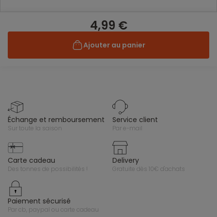
4,99 €
Ajouter au panier
échange et remboursement
service client
sur toute la saison
par e-mail
carte cadeau
delivery
des tonnes de possibilités !
gratuite dès 10€ d'achats
paiement sécurisé
par cb, paypal ou carte cadeau