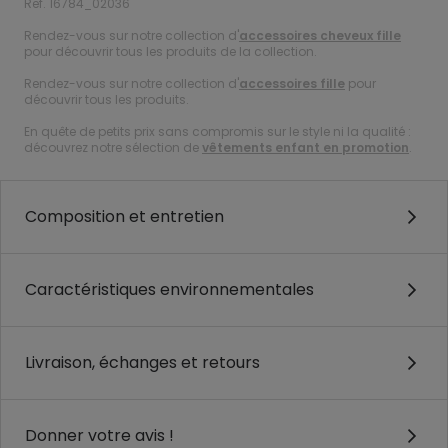
Ref. 16784_02036
Rendez-vous sur notre collection d'
accessoires cheveux fille
pour découvrir tous les produits de la collection.
Rendez-vous sur notre collection d'
accessoires fille
pour
découvrir tous les produits.
En quête de petits prix sans compromis sur le style ni la qualité :
découvrez notre sélection de
vêtements enfant en promotion
.
Composition et entretien
Caractéristiques environnementales
Livraison, échanges et retours
Donner votre avis !