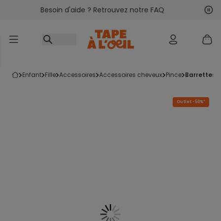
Besoin d'aide ? Retrouvez notre FAQ
Accéder au contenu
Sui
Pré
enfant
fille
accessoires
accessoires cheveux
pince
barrettes 
Outlet -50%*