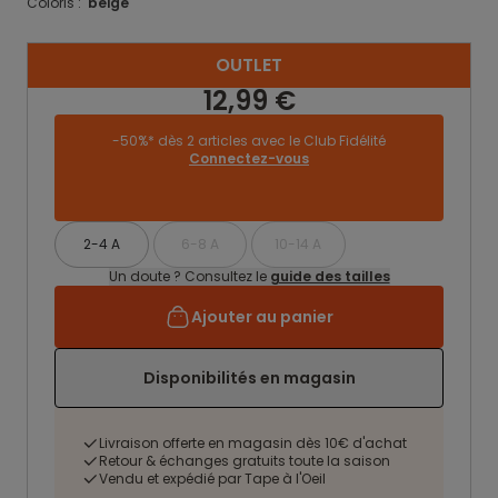
Coloris :
beige
OUTLET
12,99 €
-50%* dès 2 articles avec le Club Fidélité
Connectez-vous
2-4 A
6-8 A
10-14 A
Un doute ? Consultez le
guide des tailles
Ajouter au panier
Disponibilités en magasin
Livraison offerte en magasin dès 10€ d'achat
Retour & échanges gratuits toute la saison
Vendu et expédié par Tape à l'Oeil