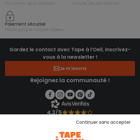
des tonnes de possibilités !
gratuite dès 10€ d'achats
paiement sécurisé
par cb, paypal ou carte cadeau
Gardez le contact avec Tape à l’Oeil, inscrivez-
vous à la newsletter !
Je m'inscris
Rejoignez la communauté !
4.3/5
Basé sur 1 357 avis soumis à un contrôle
Continuer sans accepter
Voir l’attestation de confiance
Consulter les CGU
Téléchargez notre application