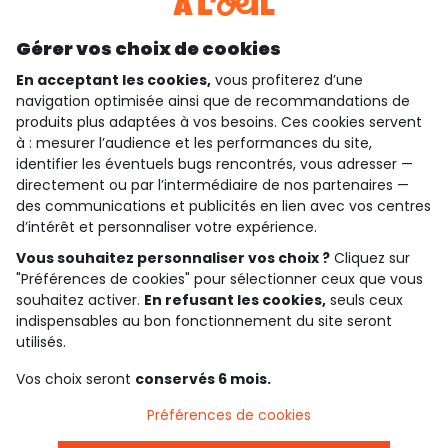
Découvrir notre application
Gérer vos choix de cookies
En acceptant les cookies,
vous profiterez d’une
navigation optimisée ainsi que de recommandations de
produits plus adaptées à vos besoins. Ces cookies servent
qui sommes-nous ?
à : mesurer l’audience et les performances du site,
identifier les éventuels bugs rencontrés, vous adresser —
besoin d'aide ?
directement ou par l’intermédiaire de nos partenaires —
des communications et publicités en lien avec vos centres
le club fidélité
d’intérêt et personnaliser votre expérience.
Vous souhaitez personnaliser vos choix ?
Cliquez sur
notre catalogue
"Préférences de cookies" pour sélectionner ceux que vous
souhaitez activer.
En refusant les cookies,
seuls ceux
indispensables au bon fonctionnement du site seront
Conditions générales de ventes et d'utilisation
utilisés.
Politique de confidentialité
*Conditions des offres
Vos choix seront
conservés 6 mois.
Cookies et données personnelles
Accessibilité : partiellement conforme
Préférences de cookies
Paramètres des cookies