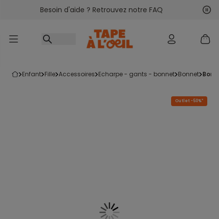
Besoin d'aide ? Retrouvez notre FAQ
Accéder au contenu
Sui
Pré
enfant
fille
accessoires
echarpe - gants - bonnet
bonnet
bonn
Outlet -50%*