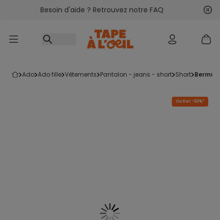
Besoin d'aide ? Retrouvez notre FAQ
Accéder au contenu
Sui
Pré
ado
ado fille
vêtements
pantalon - jeans - short
short
bermud
Outlet -50%*