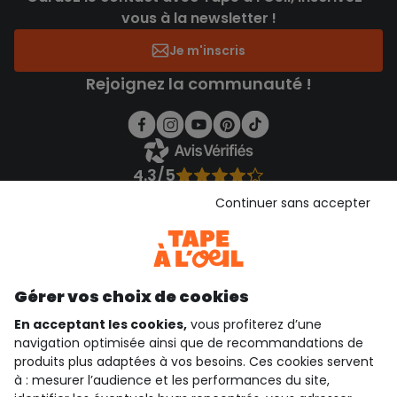
vous à la newsletter !
Je m'inscris
Rejoignez la communauté !
4.3/5
Basé sur 1 358 avis soumis à un contrôle
Continuer sans accepter
Voir l’attestation de confiance
Consulter les CGU
Téléchargez notre application
Découvrir notre application
Gérer vos choix de cookies
En acceptant les cookies,
vous profiterez d’une
navigation optimisée ainsi que de recommandations de
produits plus adaptées à vos besoins. Ces cookies servent
qui sommes-nous ?
à : mesurer l’audience et les performances du site,