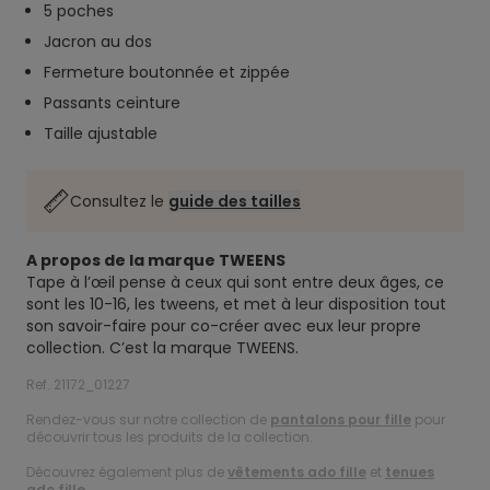
5 poches
Jacron au dos
Fermeture boutonnée et zippée
Passants ceinture
Taille ajustable
Consultez le
guide des tailles
A propos de la marque TWEENS
Tape à l’œil pense à ceux qui sont entre deux âges, ce
sont les 10-16, les tweens, et met à leur disposition tout
son savoir-faire pour co-créer avec eux leur propre
collection. C’est la marque TWEENS.
Ref. 21172_01227
Rendez-vous sur notre collection de
pantalons pour fille
pour
découvrir tous les produits de la collection.
Découvrez également plus de
vêtements ado fille
et
tenues
ado fille
.