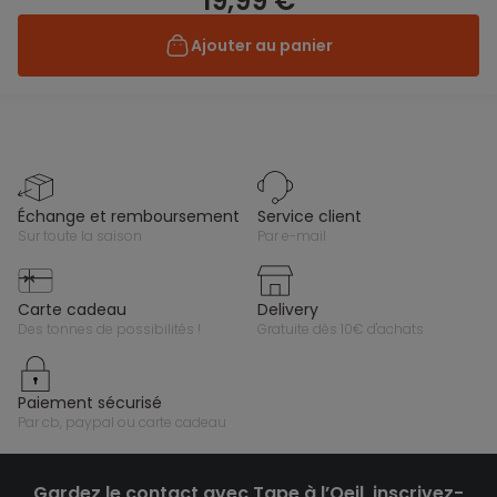
19,99 €
Ajouter au panier
échange et remboursement
service client
sur toute la saison
par e-mail
carte cadeau
delivery
des tonnes de possibilités !
gratuite dès 10€ d'achats
paiement sécurisé
par cb, paypal ou carte cadeau
Gardez le contact avec Tape à l’Oeil, inscrivez-