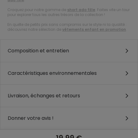
Craquez pour notre gamme de
short ado fille
. Faites vite un tour
pour explorer tous les autres trésors de la collection !
En quête de petits prix sans compromis sur le style ni la qualité :
découvrez notre sélection de
vêtements enfant en promotion
.
Composition et entretien
Caractéristiques environnementales
Livraison, échanges et retours
Donner votre avis !