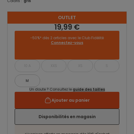
Coloris :
gris
OUTLET
19,99 €
-50%* dès 2 articles avec le Club Fidélité
Connectez-vous
10 A
XXS
XS
S
M
Un doute ? Consultez le
guide des tailles
Ajouter au panier
Disponibilités en magasin