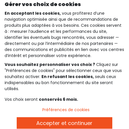
Découvrir notre application
Gérer vos choix de cookies
En acceptant les cookies,
vous profiterez d’une
navigation optimisée ainsi que de recommandations de
produits plus adaptées à vos besoins. Ces cookies servent
qui sommes-nous ?
à : mesurer l’audience et les performances du site,
identifier les éventuels bugs rencontrés, vous adresser —
besoin d'aide ?
directement ou par l’intermédiaire de nos partenaires —
des communications et publicités en lien avec vos centres
le club fidélité
d’intérêt et personnaliser votre expérience.
Vous souhaitez personnaliser vos choix ?
Cliquez sur
notre catalogue
"Préférences de cookies" pour sélectionner ceux que vous
souhaitez activer.
En refusant les cookies,
seuls ceux
indispensables au bon fonctionnement du site seront
Conditions générales de ventes et d'utilisation
utilisés.
Politique de confidentialité
*Conditions des offres
Vos choix seront
conservés 6 mois.
Cookies et données personnelles
Accessibilité : partiellement conforme
Préférences de cookies
Paramètres des cookies
Accepter et continuer
Belgique - FR