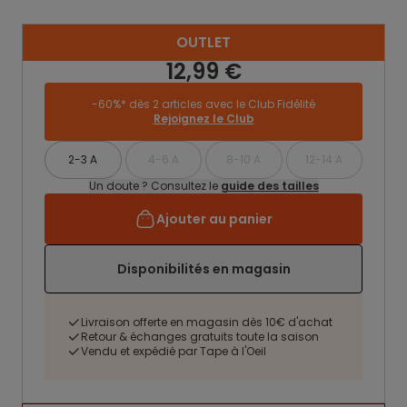
OUTLET
12,99 €
-60%* dès 2 articles avec le Club Fidélité
Rejoignez le Club
2-3 A
4-6 A
8-10 A
12-14 A
Un doute ? Consultez le
guide des tailles
Ajouter au panier
Disponibilités en magasin
Livraison offerte en magasin dès 10€ d'achat
Retour & échanges gratuits toute la saison
Vendu et expédié par Tape à l'Oeil