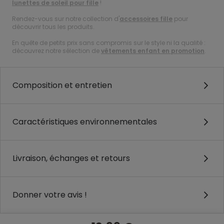
lunettes de soleil pour fille
!
Rendez-vous sur notre collection d'
accessoires fille
pour
découvrir tous les produits.
En quête de petits prix sans compromis sur le style ni la qualité :
découvrez notre sélection de
vêtements enfant en promotion
.
Composition et entretien
Caractéristiques environnementales
Livraison, échanges et retours
Donner votre avis !