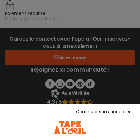
paiement sécurisé
par cb, paypal ou carte cadeau
Gardez le contact avec Tape à l’Oeil, inscrivez-
vous à la newsletter !
Je m'inscris
Rejoignez la communauté !
4.3/5
Basé sur 1 357 avis soumis à un contrôle
Continuer sans accepter
Voir l’attestation de confiance
Consulter les CGU
Téléchargez notre application