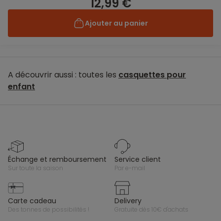
12,99 €
Ajouter au panier
A découvrir aussi : toutes les
casquettes pour
enfant
échange et remboursement
service client
sur toute la saison
par e-mail
carte cadeau
delivery
des tonnes de possibilités !
gratuite dès 10€ d'achats