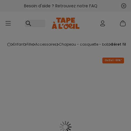
Besoin d'aide ? Retrouvez notre FAQ
Accéder au contenu
Sui
Pré
enfant
fille
accessoires
chapeau - casquette - bob
béret fil
Outlet -60%*