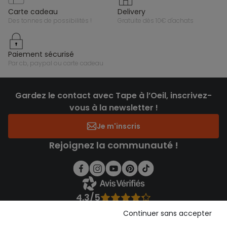
carte cadeau
delivery
des tonnes de possibilités !
gratuite dès 10€ d'achats
paiement sécurisé
par cb, paypal ou carte cadeau
Gardez le contact avec Tape à l’Oeil, inscrivez-
vous à la newsletter !
Je m'inscris
Rejoignez la communauté !
4.3/5
Basé sur 1 356 avis soumis à un contrôle
Continuer sans accepter
Voir l’attestation de confiance
Consulter les CGU