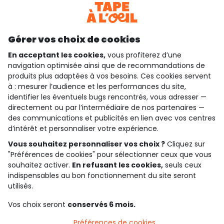
Téléchargez notre application
Découvrir notre application
Gérer vos choix de cookies
En acceptant les cookies,
vous profiterez d’une
navigation optimisée ainsi que de recommandations de
produits plus adaptées à vos besoins. Ces cookies servent
qui sommes-nous ?
à : mesurer l’audience et les performances du site,
identifier les éventuels bugs rencontrés, vous adresser —
besoin d'aide ?
directement ou par l’intermédiaire de nos partenaires —
des communications et publicités en lien avec vos centres
le club fidélité
d’intérêt et personnaliser votre expérience.
Vous souhaitez personnaliser vos choix ?
Cliquez sur
notre catalogue
"Préférences de cookies" pour sélectionner ceux que vous
souhaitez activer.
En refusant les cookies,
seuls ceux
indispensables au bon fonctionnement du site seront
Conditions générales de ventes et d'utilisation
utilisés.
Politique de confidentialité
*Conditions des offres
Vos choix seront
conservés 6 mois.
Cookies et données personnelles
Accessibilité : partiellement conforme
Préférences de cookies
Paramètres des cookies