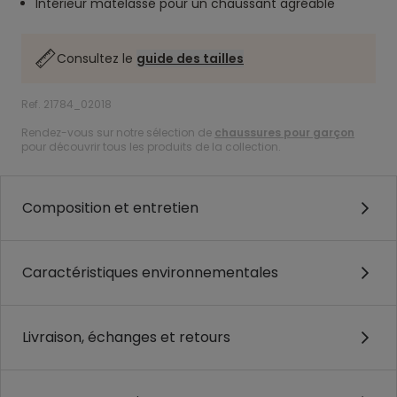
Intérieur matelassé pour un chaussant agréable
Consultez le
guide des tailles
Ref. 21784_02018
Rendez-vous sur notre sélection de
chaussures pour garçon
pour découvrir tous les produits de la collection.
Composition et entretien
Caractéristiques environnementales
Livraison, échanges et retours