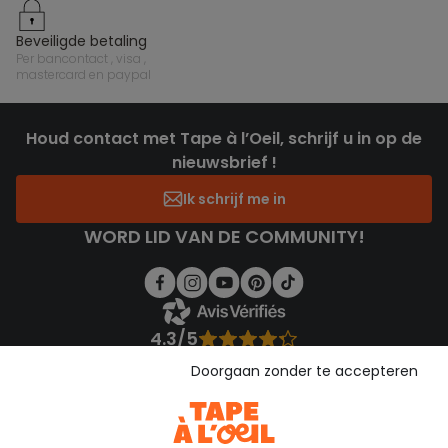
beveiligde betaling
per bancontact , visa ,
mastercard en paypal
Houd contact met Tape à l’Oeil, schrijf u in op de
nieuwsbrief !
Ik schrijf me in
WORD LID VAN DE COMMUNITY!
4.3/5
Gebaseerd op 1.358 beoordelingen die gecontroleerd zijn
Doorgaan zonder te accepteren
Bekijk de vertrouwensverklaring
Bekijk de algemene voorwaarden
Download onze applicatie