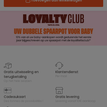
Toevoegen aan winkelwagen
gratis uitwisseling en
klantendienst
per mail
terugbetaling
op het hele seizoen
cadeaukaart
gratis levering
des tonnes de possibilités !
levering vanaf 10€ aankoop