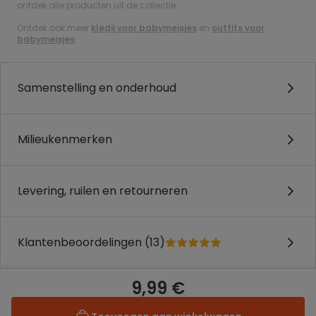
ontdek alle producten uit de collectie.
Ontdek ook meer
kledij voor babymeisjes
en
outfits voor
babymeisjes
.
Samenstelling en onderhoud
Milieukenmerken
Levering, ruilen en retourneren
Klantenbeoordelingen (13)
9,99 €