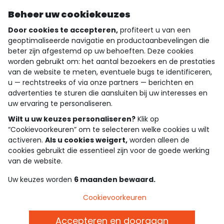
Ontdek onze applicatie
Beheer uw cookiekeuzes
Door cookies te accepteren,
profiteert u van een
geoptimaliseerde navigatie en productaanbevelingen die
beter zijn afgestemd op uw behoeften. Deze cookies
wie zijn we?
worden gebruikt om: het aantal bezoekers en de prestaties
van de website te meten, eventuele bugs te identificeren,
hulp nodig
u — rechtstreeks of via onze partners — berichten en
advertenties te sturen die aansluiten bij uw interesses en
loyalty club
uw ervaring te personaliseren.
onze catalogus
Wilt u uw keuzes personaliseren?
Klik op
“Cookievoorkeuren” om te selecteren welke cookies u wilt
activeren.
Als u cookies weigert,
worden alleen de
cookies gebruikt die essentieel zijn voor de goede werking
Algemene verkoop en gebruiksvoorwaarden
van de website.
Privacybeleid
*Aanbiedingsvoorwaarden
Uw keuzes worden
6 maanden bewaard.
Cookies en persoonsgegevens
Accessibilité : partiellement conforme
Cookievoorkeuren
Cookie settings
Accepteren en doorgaan