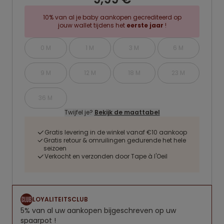
10% van al je baby aankopen gecrediteerd op
jouw wallet tijdens het
eerste jaar
!
0 M
1 M
3 M
6 M
9 M
12 M
18 M
23 M
36 M
Twijfel je?
Bekijk de maattabel
Gratis levering in de winkel vanaf €10 aankoop
Gratis retour & omruilingen gedurende het hele
seizoen
Verkocht en verzonden door Tape à l'Oeil
LOYALITEITSCLUB
5% van al uw aankopen bijgeschreven op uw
spaarpot !