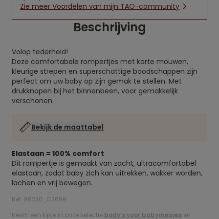
Zie meer Voordelen van mijn TAO-community
Beschrijving
Volop tederheid!
Deze comfortabele rompertjes met korte mouwen,
kleurige strepen en superschattige boodschappen zijn
perfect om uw baby op zijn gemak te stellen. Met
drukknopen bij het binnenbeen, voor gemakkelijk
verschonen.
Bekijk de maattabel
Elastaan = 100% comfort
Dit rompertje is gemaakt van zacht, ultracomfortabel
elastaan, zodat baby zich kan uitrekken, wakker worden,
lachen en vrij bewegen.
Ref. 86230_C2698
Neem een kijkje in onze selectie
body’s voor babymeisjes
en