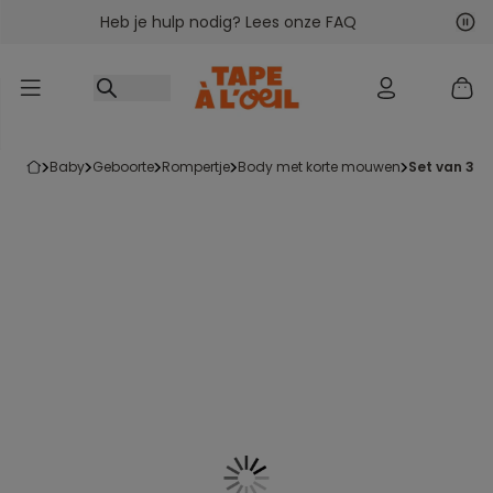
Heb je hulp nodig? Lees onze FAQ
Ga naar inhoud
Vol
Vor
baby
geboorte
rompertje
body met korte mouwen
set van 3 