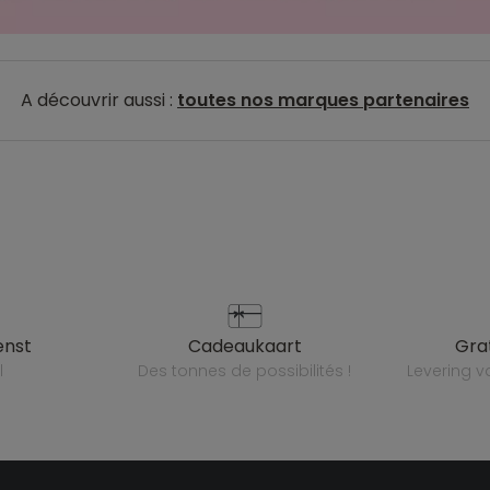
A découvrir aussi :
toutes nos marques partenaires
enst
cadeaukaart
gr
l
des tonnes de possibilités !
levering 