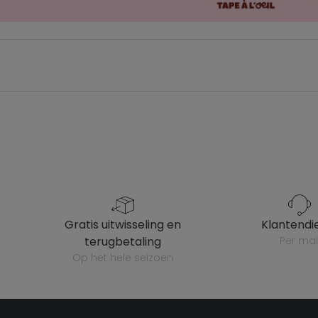
gratis uitwisseling en
klantendi
terugbetaling
per mai
op het hele seizoen