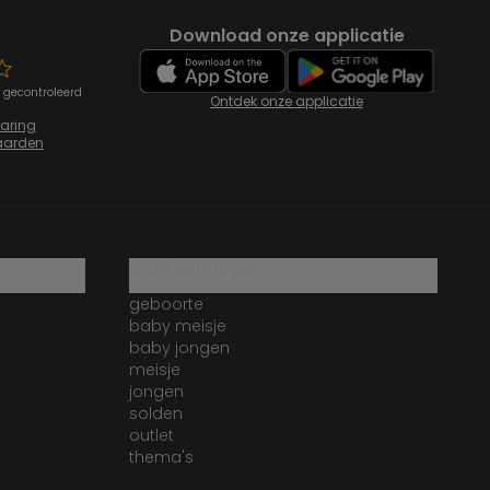
Download onze applicatie
 gecontroleerd
Ontdek onze applicatie
laring
aarden
onze catalogus
geboorte
baby meisje
baby jongen
meisje
jongen
solden
outlet
thema's