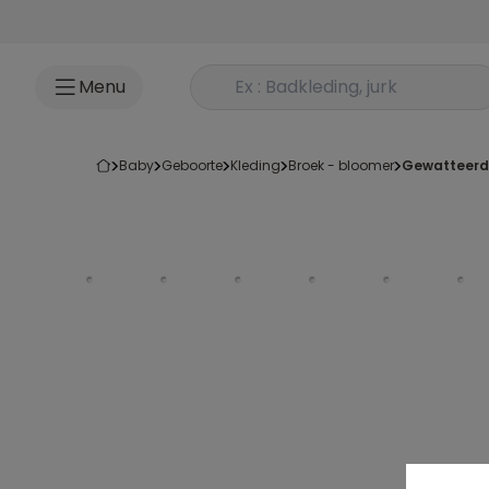
Ga naar inhoud
Rechercher un produit
Menu
baby
geboorte
kleding
broek - bloomer
gewatteer