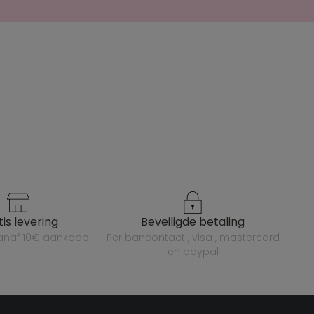
atis levering
beveiligde betaling
vanaf 10€ aankoop
per bancontact , visa , mastercard
en paypal