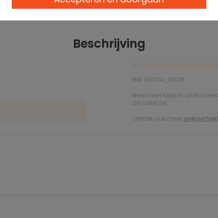
Beschrijving
Ref. 96074_02018
Neem een kijkje in onze colle
de collectie.
Ontdek ook meer
geboortekl