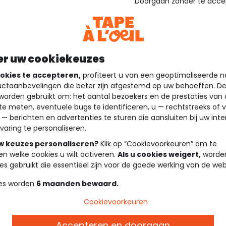
Doorgaan zonder te acce
er uw cookiekeuzes
okies te accepteren,
profiteert u van een geoptimaliseerde n
ctaanbevelingen die beter zijn afgestemd op uw behoeften. D
worden gebruikt om: het aantal bezoekers en de prestaties van
te meten, eventuele bugs te identificeren, u — rechtstreeks of 
 — berichten en advertenties te sturen die aansluiten bij uw int
varing te personaliseren.
uw keuzes personaliseren?
Klik op “Cookievoorkeuren” om te
en welke cookies u wilt activeren.
Als u cookies weigert,
worden
es gebruikt die essentieel zijn voor de goede werking van de web
es worden
6 maanden bewaard.
Cookievoorkeuren
Accepteren en doorgaan