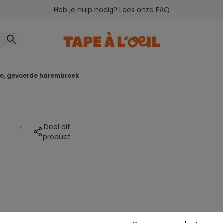
Heb je hulp nodig? Lees onze FAQ
de, gevoerde harembroek
Deel dit
product