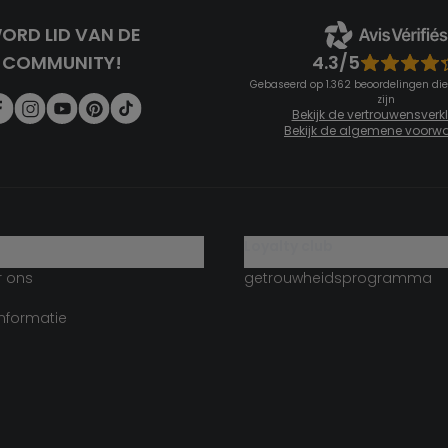
ORD LID VAN DE
4.3/5
COMMUNITY!
Gebaseerd op 1.362 beoordelingen die
zijn
Bekijk de vertrouwensverk
Bekijk de algemene voorw
g
loyalty club
r ons
getrouwheidsprogramma
informatie