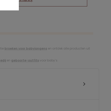
ctie
broeken voor babyjongens
en ontdek alle producten uit
edij
en
geboorte-outfits
voor baby’s.