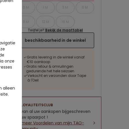
pteren
0 M
1 M
3 M
6 M
9 M
12 M
18 M
Twijfel je?
Bekijk de maattabel
beschikbaarheid in de winkel
avigatie
eze
 de
Gratis levering in de winkel vanaf
via onze
€10 aankoop
Gratis retour & omruilingen
eresses
gedurende het hele seizoen
Verkocht en verzonden door Tape
à l'Oeil
 alleen
site.
LOYALITEITSCLUB
5% van al uw aankopen bijgeschreven
op uw spaarpot !
Zie meer Voordelen van mijn TAO-
community