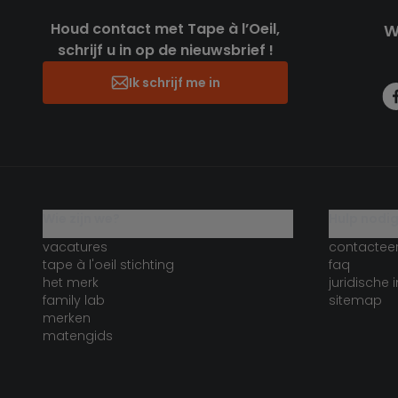
Houd contact met Tape à l’Oeil,
W
schrijf u in op de nieuwsbrief !
Ik schrijf me in
wie zijn we?
hulp nodi
vacatures
contactee
tape à l'oeil stichting
faq
het merk
juridische 
family lab
sitemap
merken
matengids