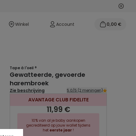
Volgen
Vorige
Winkel
Account
0,00 €
Tape à l'oeil ®
Gewatteerde, gevoerde
harembroek
Zie beschrijving
5.0/5 (2 meningen)
AVANTAGE CLUB FIDELITE
11,99 €
10% van al je baby aankopen
gecrediteerd op jouw wallet tijdens
het
eerste jaar
!