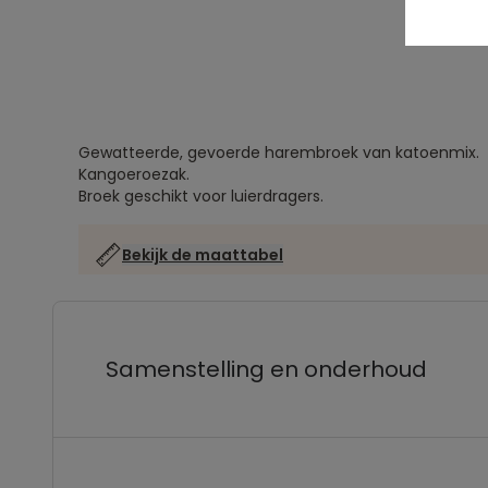
Gewatteerde, gevoerde harembroek van katoenmix.
Kangoeroezak.
Broek geschikt voor luierdragers.
Bekijk de maattabel
Samenstelling en onderhoud