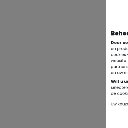
Behe
Door co
en produ
cookies 
website 
partners
en uw er
Wilt u 
selecter
de cooki
Uw keuz