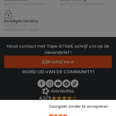
des tonnes de possibilités !
levering vanaf 10€ aankoop
beveiligde betaling
per bancontact , visa ,
mastercard en paypal
Houd contact met Tape à l’Oeil, schrijf u in op de
nieuwsbrief !
Ik schrijf me in
WORD LID VAN DE COMMUNITY!
4.3/5
Gebaseerd op 1.357 beoordelingen die gecontroleerd zijn
Doorgaan zonder te accepteren
Bekijk de vertrouwensverklaring
Bekijk de algemene voorwaarden