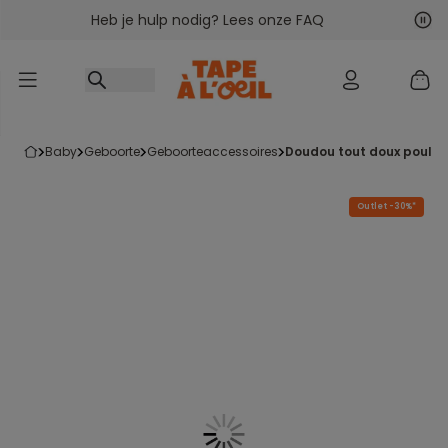
Heb je hulp nodig? Lees onze FAQ
Ga naar inhoud
Vol
Vor
baby
geboorte
geboorteaccessoires
doudou tout doux poule
Outlet -30%*