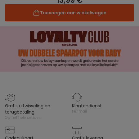
13,99 €
Toevoegen aan winkelwagen
gratis uitwisseling en
klantendienst
per mail
terugbetaling
op het hele seizoen
cadeaukaart
gratis levering