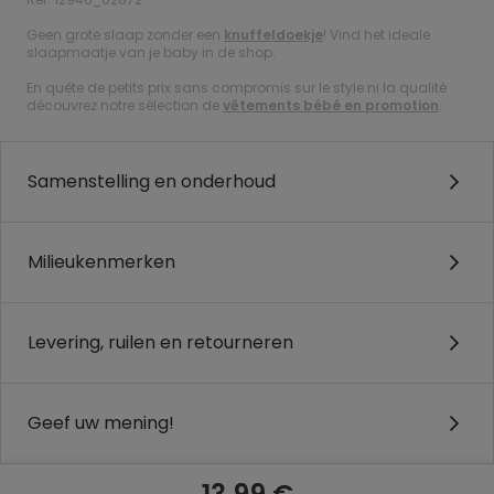
Geen grote slaap zonder een
knuffeldoekje
! Vind het ideale
slaapmaatje van je baby in de shop.
En quête de petits prix sans compromis sur le style ni la qualité :
découvrez notre sélection de
vêtements bébé en promotion
.
Samenstelling en onderhoud
Milieukenmerken
Levering, ruilen en retourneren
Geef uw mening!