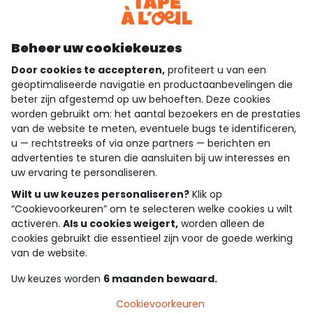
Download onze applicatie
Ontdek onze applicatie
Beheer uw cookiekeuzes
Door cookies te accepteren,
profiteert u van een
geoptimaliseerde navigatie en productaanbevelingen die
beter zijn afgestemd op uw behoeften. Deze cookies
wie zijn we?
worden gebruikt om: het aantal bezoekers en de prestaties
van de website te meten, eventuele bugs te identificeren,
hulp nodig
u — rechtstreeks of via onze partners — berichten en
advertenties te sturen die aansluiten bij uw interesses en
loyalty club
uw ervaring te personaliseren.
onze catalogus
Wilt u uw keuzes personaliseren?
Klik op
“Cookievoorkeuren” om te selecteren welke cookies u wilt
activeren.
Als u cookies weigert,
worden alleen de
cookies gebruikt die essentieel zijn voor de goede werking
Algemene verkoop en gebruiksvoorwaarden
van de website.
Privacybeleid
*Aanbiedingsvoorwaarden
Uw keuzes worden
6 maanden bewaard.
Cookies en persoonsgegevens
Accessibilité : partiellement conforme
Cookievoorkeuren
Cookie settings