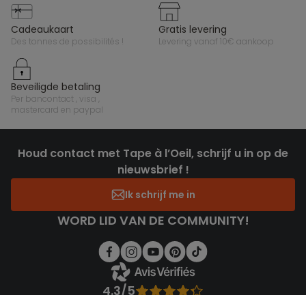
cadeaukaart
gratis levering
des tonnes de possibilités !
levering vanaf 10€ aankoop
beveiligde betaling
per bancontact , visa ,
mastercard en paypal
Houd contact met Tape à l’Oeil, schrijf u in op de
nieuwsbrief !
Ik schrijf me in
WORD LID VAN DE COMMUNITY!
4.3/5
Gebaseerd op 1.358 beoordelingen die gecontroleerd zijn