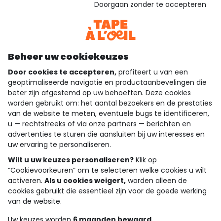
Doorgaan zonder te accepteren
Bekijk de vertrouwensverklaring
Bekijk de algemene voorwaarden
Download onze applicatie
Ontdek onze applicatie
Beheer uw cookiekeuzes
Door cookies te accepteren,
profiteert u van een
geoptimaliseerde navigatie en productaanbevelingen die
beter zijn afgestemd op uw behoeften. Deze cookies
wie zijn we?
worden gebruikt om: het aantal bezoekers en de prestaties
van de website te meten, eventuele bugs te identificeren,
hulp nodig
u — rechtstreeks of via onze partners — berichten en
advertenties te sturen die aansluiten bij uw interesses en
loyalty club
uw ervaring te personaliseren.
Wilt u uw keuzes personaliseren?
Klik op
onze catalogus
“Cookievoorkeuren” om te selecteren welke cookies u wilt
activeren.
Als u cookies weigert,
worden alleen de
cookies gebruikt die essentieel zijn voor de goede werking
Algemene verkoop en gebruiksvoorwaarden
van de website.
Privacybeleid
*Aanbiedingsvoorwaarden
Uw keuzes worden
6 maanden bewaard.