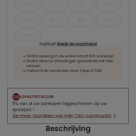
2 J
3 J
4 J
5 J
6 J
8 J
10 J
12 J
14 J
Twijfel je?
Bekijk de maattabel
Gratis levering in de winkel vanaf €10 aankoop
Gratis retour & omruilingen gedurende het hele
seizoen
Verkocht en verzonden door Tape à l'Oeil
LOYALITEITSCLUB
5% van al uw aankopen bijgeschreven op uw
spaarpot !
Zie meer Voordelen van mijn TAO-community
Beschrijving