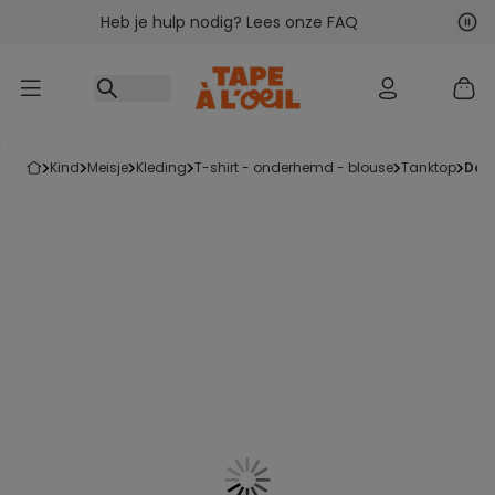
Heb je hulp nodig? Lees onze FAQ
Ga naar inhoud
Vol
Vor
kind
meisje
kleding
t-shirt - onderhemd - blouse
tanktop
do