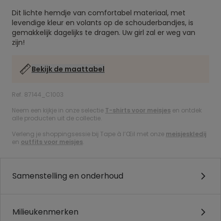
Dit lichte hemdje van comfortabel materiaal, met
levendige kleur en volants op de schouderbandjes, is
gemakkelijk dagelijks te dragen. Uw girl zal er weg van
zijn!
Bekijk de maattabel
Ref. 87144_C1003
Neem een kijkje in onze selectie
T-shirts voor meisjes
en ontdek
alle producten uit de collectie.
Verleng je shoppingsessie bij Tape à l’Œil met onze
meisjeskledij
en
outfits voor meisjes
.
Samenstelling en onderhoud
Milieukenmerken