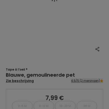
Tape à l'oeil ®
Blauwe, gemoulineerde pet
Zie beschrijving
4.5/5 (2 meningen)
7,99 €
3-6 M
9-12 M
18-23 M
36 M