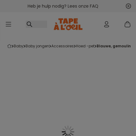
Heb je hulp nodig? Lees onze FAQ
Ga naar inhoud
Vol
Vor
baby
baby jongen
accessoires
hoed -pet
blauwe, gemoulinee