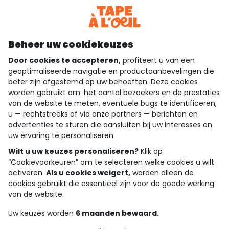
Bekijk de algemene voorwaarden
Download onze applicatie
Ontdek onze applicatie
Beheer uw cookiekeuzes
Door cookies te accepteren,
profiteert u van een
geoptimaliseerde navigatie en productaanbevelingen die
beter zijn afgestemd op uw behoeften. Deze cookies
wie zijn we?
worden gebruikt om: het aantal bezoekers en de prestaties
van de website te meten, eventuele bugs te identificeren,
hulp nodig
u — rechtstreeks of via onze partners — berichten en
advertenties te sturen die aansluiten bij uw interesses en
loyalty club
uw ervaring te personaliseren.
Wilt u uw keuzes personaliseren?
Klik op
onze catalogus
“Cookievoorkeuren” om te selecteren welke cookies u wilt
activeren.
Als u cookies weigert,
worden alleen de
cookies gebruikt die essentieel zijn voor de goede werking
Algemene verkoop en gebruiksvoorwaarden
van de website.
Privacybeleid
*Aanbiedingsvoorwaarden
Uw keuzes worden
6 maanden bewaard.
Cookies en persoonsgegevens
Accessibilité : partiellement conforme