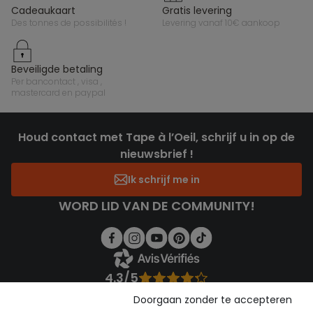
cadeaukaart
gratis levering
des tonnes de possibilités !
levering vanaf 10€ aankoop
beveiligde betaling
per bancontact , visa ,
mastercard en paypal
Houd contact met Tape à l’Oeil, schrijf u in op de
nieuwsbrief !
Ik schrijf me in
WORD LID VAN DE COMMUNITY!
4.3/5
Gebaseerd op 1.357 beoordelingen die gecontroleerd zijn
Doorgaan zonder te accepteren
Bekijk de vertrouwensverklaring