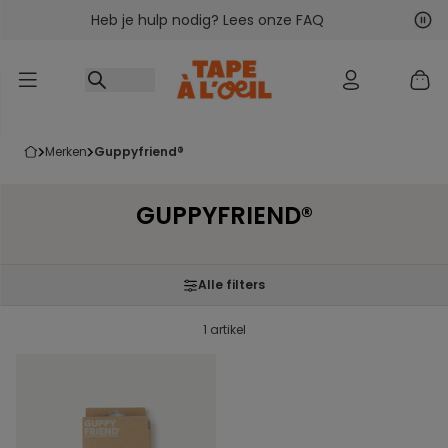
Heb je hulp nodig? Lees onze FAQ
Ga naar inhoud
Vol
Vor
merken
guppyfriend®
GUPPYFRIEND®
Alle filters
1 artikel