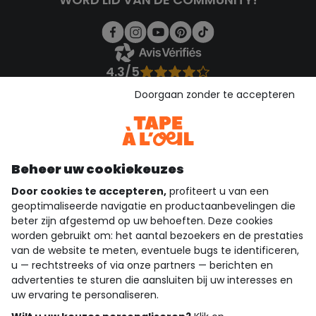
4.3/5
Gebaseerd op 1.358 beoordelingen die gecontroleerd zijn
Doorgaan zonder te accepteren
Bekijk de vertrouwensverklaring
Bekijk de algemene voorwaarden
Download onze applicatie
Ontdek onze applicatie
Beheer uw cookiekeuzes
Door cookies te accepteren,
profiteert u van een
geoptimaliseerde navigatie en productaanbevelingen die
beter zijn afgestemd op uw behoeften. Deze cookies
wie zijn we?
worden gebruikt om: het aantal bezoekers en de prestaties
van de website te meten, eventuele bugs te identificeren,
hulp nodig
u — rechtstreeks of via onze partners — berichten en
advertenties te sturen die aansluiten bij uw interesses en
loyalty club
uw ervaring te personaliseren.