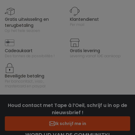
gratis uitwisseling en
klantendienst
per mail
terugbetaling
op het hele seizoen
cadeaukaart
gratis levering
des tonnes de possibilités !
levering vanaf 10€ aankoop
beveiligde betaling
per bancontact , visa ,
mastercard en paypal
Houd contact met Tape à l’Oeil, schrijf u in op de
nieuwsbrief !
Ik schrijf me in
WORD LID VAN DE COMMUNITY!