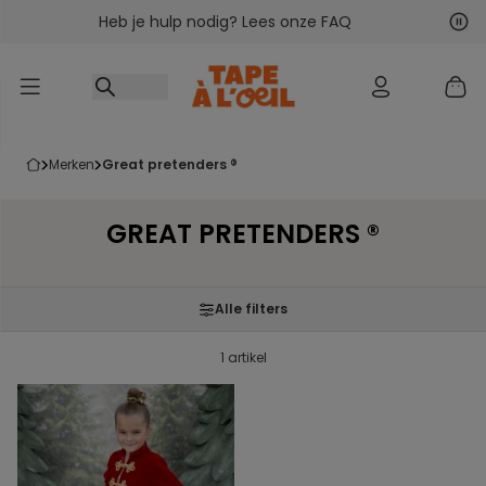
Heb je hulp nodig? Lees onze FAQ
Ga naar inhoud
Vol
Vor
merken
great pretenders ®
GREAT PRETENDERS ®
Alle filters
1 artikel