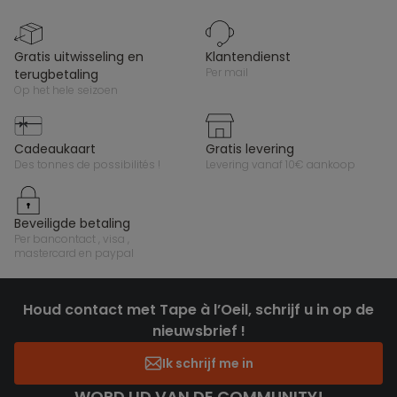
gratis uitwisseling en
klantendienst
per mail
terugbetaling
op het hele seizoen
cadeaukaart
gratis levering
des tonnes de possibilités !
levering vanaf 10€ aankoop
beveiligde betaling
per bancontact , visa ,
mastercard en paypal
Houd contact met Tape à l’Oeil, schrijf u in op de
nieuwsbrief !
Ik schrijf me in
WORD LID VAN DE COMMUNITY!