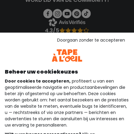
4.3/5
Gebaseerd op 1.358 beoordelingen die gecontroleerd zijn
Doorgaan zonder te accepteren
Bekijk de vertrouwensverklaring
Bekijk de algemene voorwaarden
Download onze applicatie
Ontdek onze applicatie
Beheer uw cookiekeuzes
Door cookies te accepteren,
profiteert u van een
geoptimaliseerde navigatie en productaanbevelingen die
beter zijn afgestemd op uw behoeften. Deze cookies
wie zijn we?
worden gebruikt om: het aantal bezoekers en de prestaties
van de website te meten, eventuele bugs te identificeren,
hulp nodig
u — rechtstreeks of via onze partners — berichten en
advertenties te sturen die aansluiten bij uw interesses en
loyalty club
uw ervaring te personaliseren.