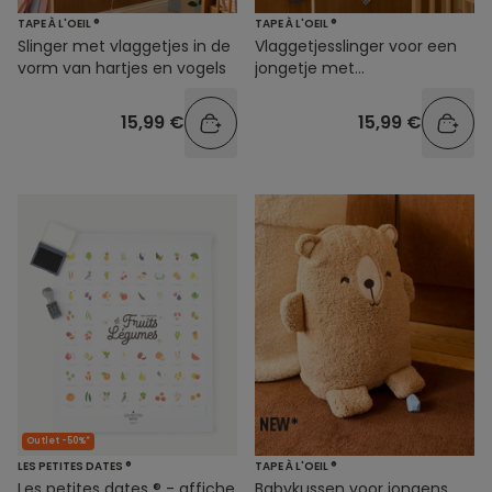
TAPE À L'OEIL ®
TAPE À L'OEIL ®
Slinger met vlaggetjes in de
Vlaggetjesslinger voor een
vorm van hartjes en vogels
jongetje met
sterrenhemelmotief
15,99 €
15,99 €
Outlet -50%*
LES PETITES DATES ®
TAPE À L'OEIL ®
Les petites dates ® - affiche
Babykussen voor jongens