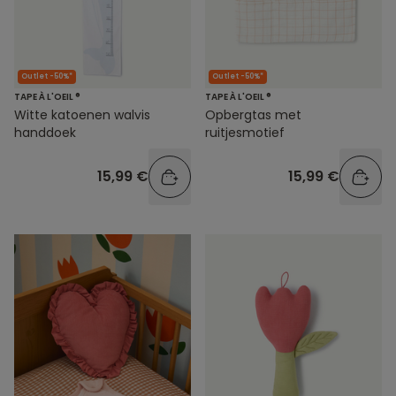
Outlet -50%*
Outlet -50%*
TAPE À L'OEIL ®
TAPE À L'OEIL ®
Witte katoenen walvis
Opbergtas met
handdoek
ruitjesmotief
15,99 €
15,99 €