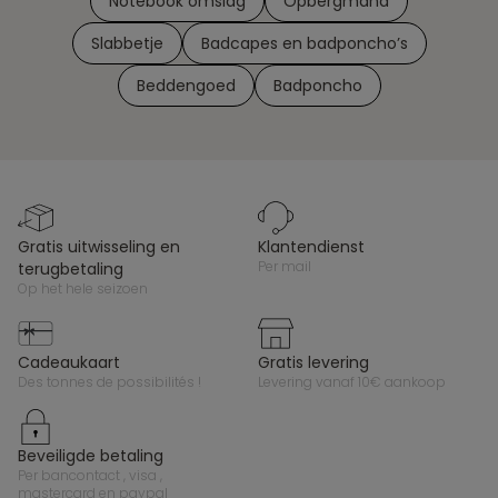
Notebook omslag
Opbergmand
Slabbetje
Badcapes en badponcho’s
Beddengoed
Badponcho
gratis uitwisseling en
klantendienst
per mail
terugbetaling
op het hele seizoen
cadeaukaart
gratis levering
des tonnes de possibilités !
levering vanaf 10€ aankoop
beveiligde betaling
per bancontact , visa ,
mastercard en paypal