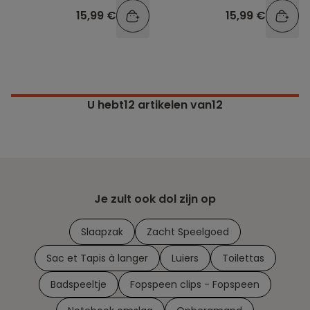
15,99 €
15,99 €
U hebt
12
artikelen van12
Je zult ook dol zijn op
Slaapzak
Zacht Speelgoed
Sac et Tapis à langer
Luiers
Toilettas
Badspeeltje
Fopspeen clips - Fopspeen