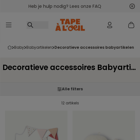
Heb je hulp nodig? Lees onze FAQ
Ga naar inhoud
Vol
Vor
baby
babyartikelen
decoratieve accessoires babyartikelen
Decoratieve accessoires Babyartikelen
Alle filters
12 artikels