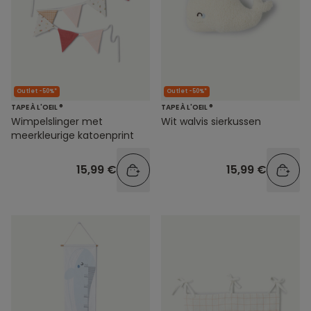
Outlet -50%*
Outlet -50%*
TAPE À L'OEIL ®
TAPE À L'OEIL ®
Wimpelslinger met
Wit walvis sierkussen
meerkleurige katoenprint
15,99 €
15,99 €