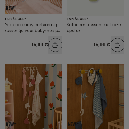
TAPE À L'OEIL ®
TAPE À L'OEIL ®
Roze corduroy hartvormig
Katoenen kussen met roze
kussentje voor babymeisjes
opdruk
met ruches
15,99 €
15,99 €