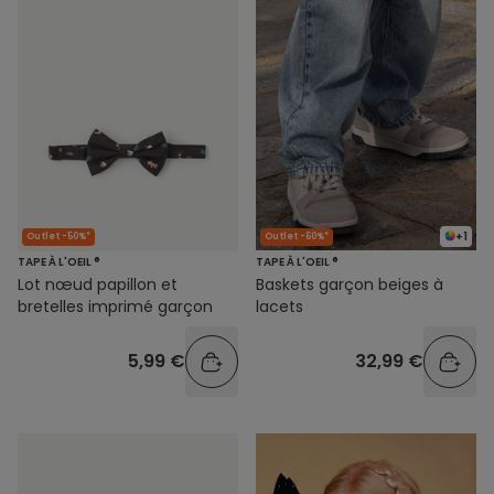
+1
Outlet -50%*
Outlet -60%*
TAPE À L'OEIL ®
TAPE À L'OEIL ®
Lot nœud papillon et
Baskets garçon beiges à
bretelles imprimé garçon
lacets
5,99 €
32,99 €