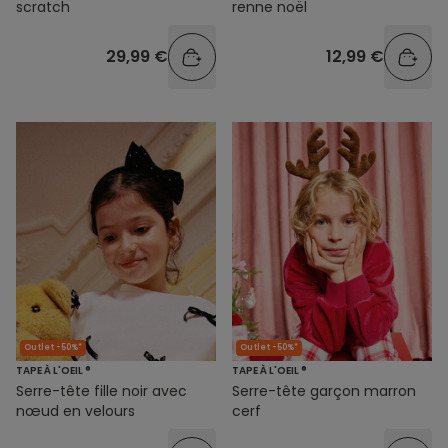
scratch
renne noël
29,99 €
12,99 €
Outlet -50%*
Outlet -50%*
TAPE À L'OEIL ®
TAPE À L'OEIL ®
Serre-tête fille noir avec
Serre-tête garçon marron
nœud en velours
cerf