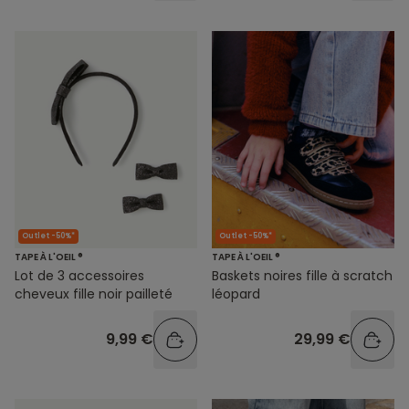
Outlet -50%*
Outlet -50%*
TAPE À L'OEIL ®
TAPE À L'OEIL ®
Lot de 3 accessoires
Baskets noires fille à scratch
cheveux fille noir pailleté
léopard
9,99 €
29,99 €