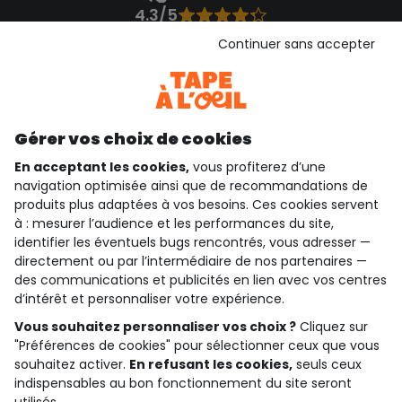
4.3/5
Basé sur 1 355 avis soumis à un contrôle
Continuer sans accepter
Voir l’attestation de confiance
Consulter les CGU
Téléchargez notre application
Découvrir notre application
Gérer vos choix de cookies
En acceptant les cookies,
vous profiterez d’une
navigation optimisée ainsi que de recommandations de
produits plus adaptées à vos besoins. Ces cookies servent
qui sommes-nous ?
à : mesurer l’audience et les performances du site,
identifier les éventuels bugs rencontrés, vous adresser —
besoin d'aide ?
directement ou par l’intermédiaire de nos partenaires —
des communications et publicités en lien avec vos centres
le club fidélité
d’intérêt et personnaliser votre expérience.
notre catalogue
Vous souhaitez personnaliser vos choix ?
Cliquez sur
"Préférences de cookies" pour sélectionner ceux que vous
souhaitez activer.
En refusant les cookies,
seuls ceux
indispensables au bon fonctionnement du site seront
Conditions générales de ventes et d'utilisation