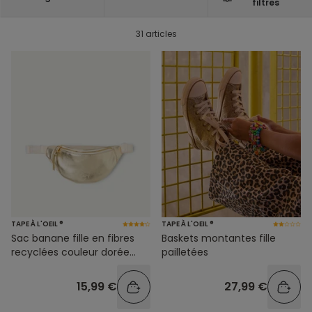
filtres
31 articles
TAPE À L'OEIL ®
TAPE À L'OEIL ®
Sac banane fille en fibres
Baskets montantes fille
recyclées couleur dorée
pailletées
métallisée
15,99 €
27,99 €