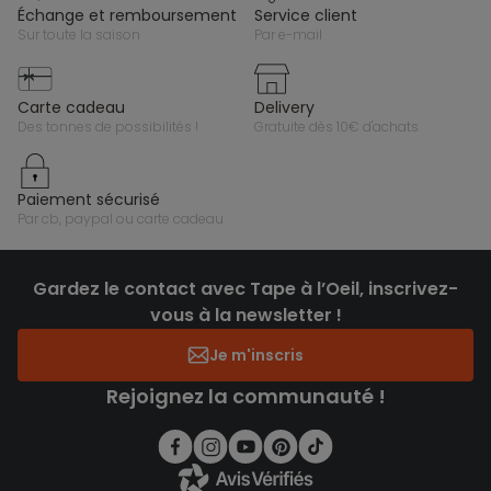
échange et remboursement
service client
sur toute la saison
par e-mail
carte cadeau
delivery
des tonnes de possibilités !
gratuite dès 10€ d'achats
paiement sécurisé
par cb, paypal ou carte cadeau
Gardez le contact avec Tape à l’Oeil, inscrivez-
vous à la newsletter !
Je m'inscris
Rejoignez la communauté !