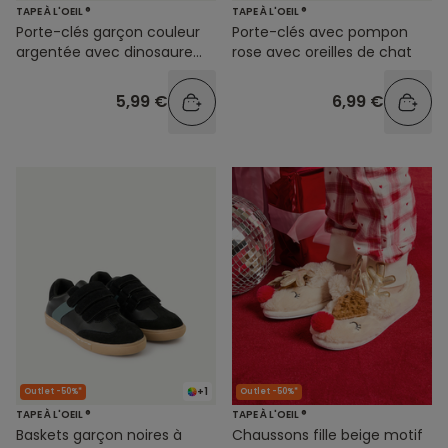
TAPE À L'OEIL ®
TAPE À L'OEIL ®
Porte-clés garçon couleur
Porte-clés avec pompon
argentée avec dinosaure
rose avec oreilles de chat
vert
5,99 €
6,99 €
+1
Outlet -50%*
Outlet -50%*
TAPE À L'OEIL ®
TAPE À L'OEIL ®
Baskets garçon noires à
Chaussons fille beige motif