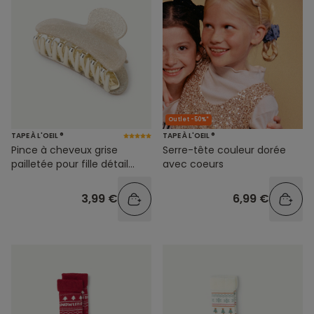
Outlet -50%*
TAPE À L'OEIL ®
TAPE À L'OEIL ®
Pince à cheveux grise
Serre-tête couleur dorée
pailletée pour fille détail
avec coeurs
couleur doré
3,99 €
6,99 €