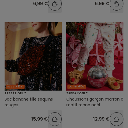
6,99 €
6,99 €
Outlet -50%*
Outlet -50%*
TAPE À L'OEIL ®
TAPE À L'OEIL ®
Sac banane fille sequins
Chaussons garçon marron à
rouges
motif renne noël
15,99 €
12,99 €