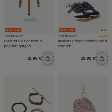
+1
Outlet -50%*
Outlet -60%*
TAPE À L'OEIL ®
TAPE À L'OEIL ®
Lot bretelles et nœud
Baskets garçon colorblock à
papillon garçon
scratch
12,99 €
29,99 €