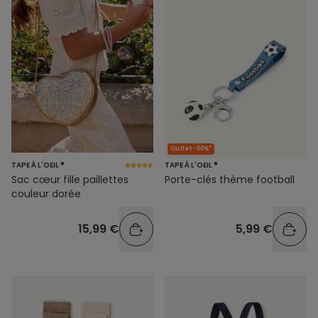
Outlet -50%*
TAPE À L'OEIL ®
TAPE À L'OEIL ®
Sac cœur fille paillettes
Porte-clés thème football
couleur dorée
15,99 €
5,99 €