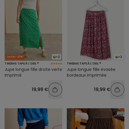
+2
+2
Outlet -50%*
TWEENS TAPE À L'OEIL ®
TWEENS TAPE À L'OEIL ®
Jupe longue fille droite verte
Jupe longue fille évasée
imprimé
bordeaux imprimée
19,99 €
19,99 €