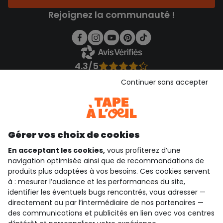
Rejoignez la communauté !
4.3/5
Basé sur 1 356 avis soumis à un contrôle
Continuer sans accepter
Voir l’attestation de confiance
Consulter les CGU
Téléchargez notre application
Découvrir notre application
Gérer vos choix de cookies
En acceptant les cookies,
vous profiterez d’une
navigation optimisée ainsi que de recommandations de
produits plus adaptées à vos besoins. Ces cookies servent
qui sommes-nous ?
à : mesurer l’audience et les performances du site,
identifier les éventuels bugs rencontrés, vous adresser —
besoin d'aide ?
directement ou par l’intermédiaire de nos partenaires —
des communications et publicités en lien avec vos centres
le club fidélité