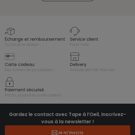
échange et remboursement
service client
sur toute la saison
par e-mail
carte cadeau
delivery
des tonnes de possibilités !
gratuite dès 10€ d'achats
paiement sécurisé
par cb, paypal ou carte cadeau
Gardez le contact avec Tape à l’Oeil, inscrivez-
vous à la newsletter !
Je m'inscris