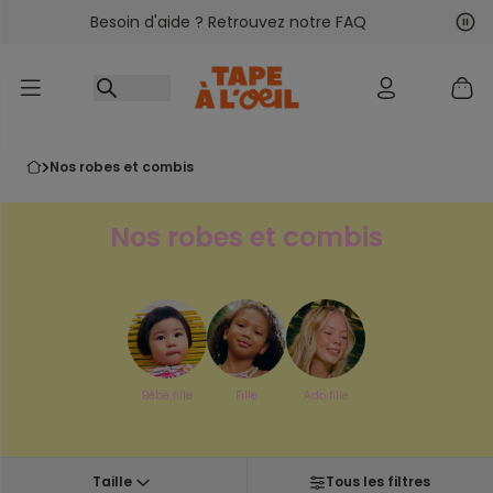
Besoin d'aide ? Retrouvez notre FAQ
Accéder au contenu
Sui
Pré
nos robes et combis
Nos robes et combis
Bébé fille
Fille
Ado fille
Taille
Tous les filtres