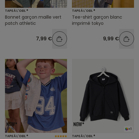
TAPE À L'OEIL ®
TAPE À L'OEIL ®
Bonnet garçon maille vert
Tee-shirt garçon blanc
patch athletic
imprimé tokyo
7,99 €
9,99 €
+1
TAPE À L'OEIL ®
TAPE À L'OEIL ®