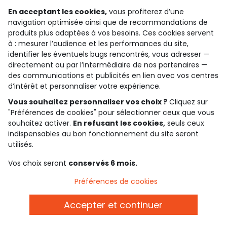
carte cadeau
delivery
des tonnes de possibilités !
gratuite dès 10€ d'achats
En acceptant les cookies,
vous profiterez d’une
navigation optimisée ainsi que de recommandations de
produits plus adaptées à vos besoins. Ces cookies servent
paiement sécurisé
à : mesurer l’audience et les performances du site,
par cb, paypal ou carte cadeau
identifier les éventuels bugs rencontrés, vous adresser —
directement ou par l’intermédiaire de nos partenaires —
des communications et publicités en lien avec vos centres
Gardez le contact avec Tape à l’Oeil, inscrivez-
d’intérêt et personnaliser votre expérience.
vous à la newsletter !
Vous souhaitez personnaliser vos choix ?
Cliquez sur
"Préférences de cookies" pour sélectionner ceux que vous
Je m'inscris
souhaitez activer.
En refusant les cookies,
seuls ceux
Rejoignez la communauté !
indispensables au bon fonctionnement du site seront
utilisés.
Vos choix seront
conservés 6 mois.
Préférences de cookies
4.3/5
Basé sur 1 358 avis soumis à un contrôle
Accepter et continuer
Voir l’attestation de confiance
Consulter les CGU
Téléchargez notre application