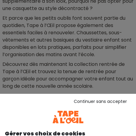
supplémentaire à son look, pourquoi ne pas opter pour
une casquette au style décontracté ?
Et parce que les petits oublis font souvent partie du
quotidien, Tape à l’Œil propose également des
essentiels faciles à renouveler. Chaussettes, sous-
vêtements et autres basiques du vestiaire enfant sont
disponibles en lots pratiques, parfaits pour simplifier
l’organisation des matins avant l’école.
Découvrez dès maintenant la collection rentrée de
Tape à l’Œil et trouvez la tenue de rentrée pour
garçon idéale pour accompagner votre enfant tout au
long de cette nouvelle année scolaire.
Continuer sans accepter
échange et remboursement
service client
sur toute la saison
par e-mail
Gérer vos choix de cookies