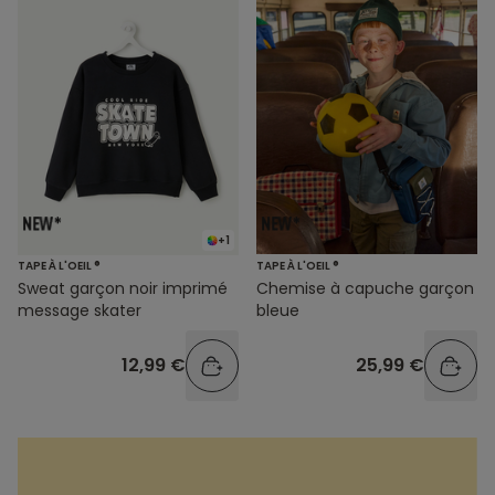
+1
TAPE À L'OEIL ®
TAPE À L'OEIL ®
Sweat garçon noir imprimé
Chemise à capuche garçon
message skater
bleue
12,99 €
25,99 €