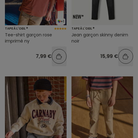
+1
TAPE À L'OEIL ®
TAPE À L'OEIL ®
Tee-shirt garçon rose
Jean garçon skinny denim
imprimé ny
noir
7,99 €
15,99 €