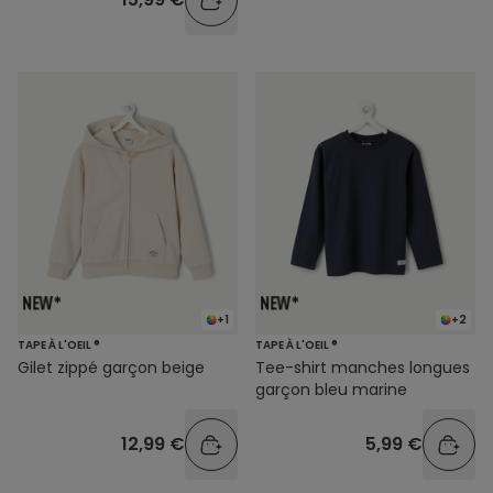
+1
+2
TAPE À L'OEIL ®
TAPE À L'OEIL ®
Gilet zippé garçon beige
Tee-shirt manches longues
garçon bleu marine
12,99 €
5,99 €