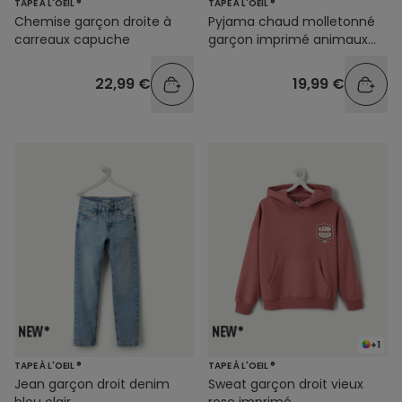
TAPE À L'OEIL ®
TAPE À L'OEIL ®
Chemise garçon droite à
Pyjama chaud molletonné
carreaux capuche
garçon imprimé animaux
bleu
22,99 €
19,99 €
+1
TAPE À L'OEIL ®
TAPE À L'OEIL ®
Jean garçon droit denim
Sweat garçon droit vieux
bleu clair
rose imprimé