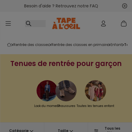
Besoin d'aide ? Retrouvez notre FAQ
Accéder au contenu
Sui
Pré
rentrée des classes
rentrée des classes en primaire
enfant
te
Tenues de rentrée pour garçon
Look du moment
Chaussures
Toutes les tenues enfant
Tous les
Catégorie
Taille