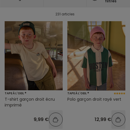
filtres
231 articles
TAPE À L'OEIL ®
TAPE À L'OEIL ®
T-shirt garçon droit écru
Polo garçon droit rayé vert
imprimé
9,99 €
12,99 €