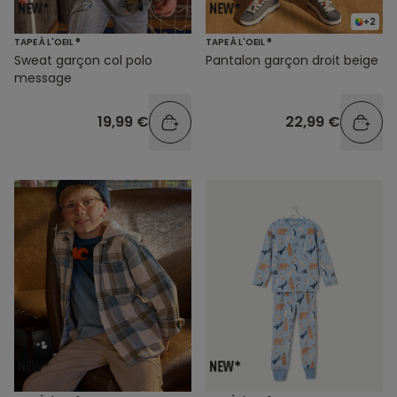
+2
TAPE À L'OEIL ®
TAPE À L'OEIL ®
Sweat garçon col polo
Pantalon garçon droit beige
message
19,99 €
22,99 €