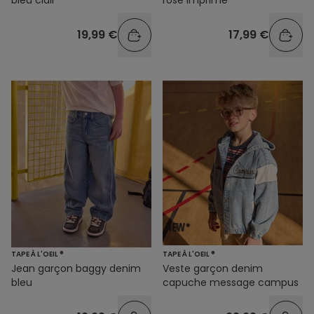
19,99 €
17,99 €
TAPE À L'OEIL ®
TAPE À L'OEIL ®
Jean garçon baggy denim
Veste garçon denim
bleu
capuche message campus