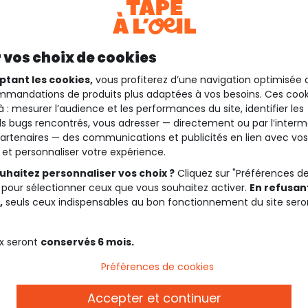
 vos choix de cookies
ptant les cookies,
vous profiterez d’une navigation optimisée 
mandations de produits plus adaptées à vos besoins. Ces cook
à : mesurer l’audience et les performances du site, identifier les
s bugs rencontrés, vous adresser — directement ou par l’interm
artenaires — des communications et publicités en lien avec vos
t et personnaliser votre expérience.
uhaitez personnaliser vos choix ?
Cliquez sur "Préférences d
40%*
Outlet -40%*
 pour sélectionner ceux que vous souhaitez activer.
En refusant
COLUMBIA
,
seuls ceux indispensables au bon fonctionnement du site sero
e col montant puffect
Bonnet polar powder tri
pompom
x seront
conservés 6 mois.
79,99 €
21,9
Préférences de cookies
Accepter et continuer