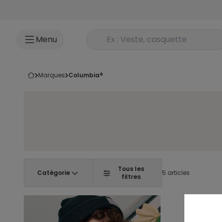
Accéder au contenu
Rechercher un produit
Menu
marques
columbia®
Tous les
Catégorie
5 articles
filtres