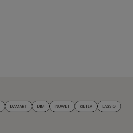
DAMART
DIM
INUWET
KIETLA
LASSIG