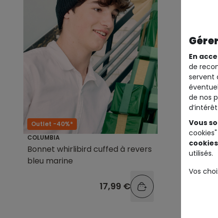
Gérer
En acce
de recom
servent 
éventuel
de nos p
d’intérê
Vous so
Outlet -40%*
Outlet -
cookies"
COLUMBIA
COLUMBIA
cookies
Bonnet whirlibird cuffed à revers
Doudoun
utilisés.
bleu marine
fille rose
Vos choi
17,99 €