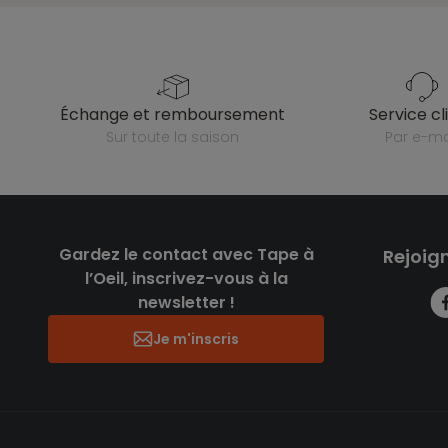
échange et remboursement
service cl
sur toute la saison
par e-ma
Gardez le contact avec Tape à
Rejoig
l’Oeil, inscrivez-vous à la
newsletter !
Je m'inscris