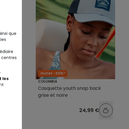
ainsi que
ies
édiaire
 centres
e
Outlet -40%*
 les
COLUMBIA
nt
colore à
Casquette youth snap back
grise et noire
9 €
24,99 €