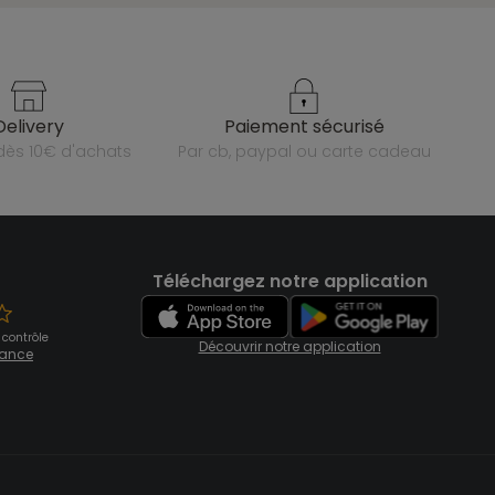
delivery
paiement sécurisé
e dès 10€ d'achats
par cb, paypal ou carte cadeau
Téléchargez notre application
 contrôle
Découvrir notre application
fiance