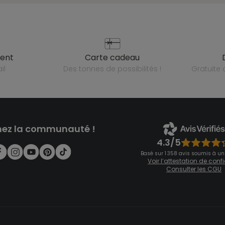
ient
carte cadeau
il
des tonnes de possibilités !
gratuit
nez la communauté !
4.3/5
Basé sur 1 358 avis soumis à un
Voir l’attestation de con
Consulter les CGU