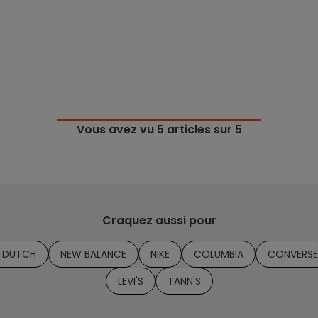
Vous avez vu
5
articles sur 5
Craquez aussi pour
E DUTCH
NEW BALANCE
NIKE
COLUMBIA
CONVERSE
LEVI'S
TANN'S