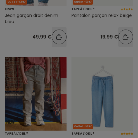
Outlet -40%*
Outlet -50%*
LEVI’S
TAPE À L'OEIL ®
Jean garçon droit denim
Pantalon garçon relax beige
bleu
49,99 €
19,99 €
Outlet -50%*
TAPE À L'OEIL ®
TAPE À L'OEIL ®