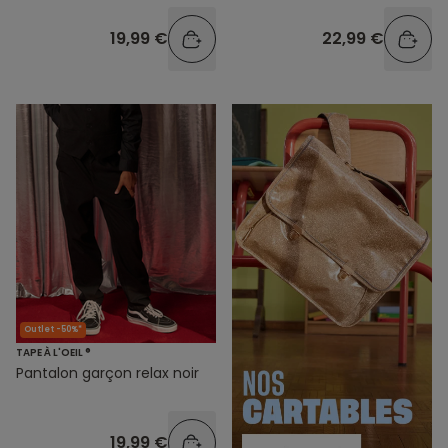
19,99 €
22,99 €
Outlet -50%*
TAPE À L'OEIL ®
Pantalon garçon relax noir
19,99 €