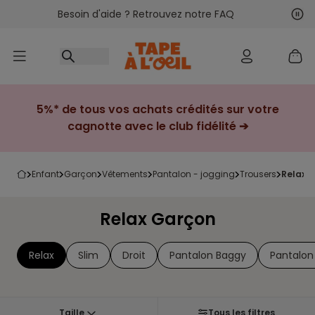
Besoin d'aide ? Retrouvez notre FAQ
Accéder au contenu
Sui
Pré
5%* de tous vos achats crédités sur votre
cagnotte avec le club fidélité ➔
enfant
garçon
vêtements
pantalon - jogging
trousers
relax 
Relax Garçon
Relax
Slim
Droit
Pantalon Baggy
Pantalon
Taille
Tous les filtres