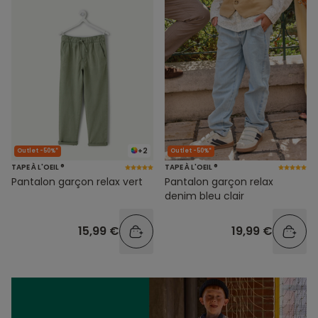
+2
Outlet -50%*
Outlet -50%*
TAPE À L'OEIL ®
TAPE À L'OEIL ®
Pantalon garçon relax vert
Pantalon garçon relax
denim bleu clair
15,99 €
19,99 €