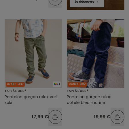
+1
Outlet -50%*
Outlet -50%*
TAPE À L'OEIL ®
TAPE À L'OEIL ®
Pantalon garçon relax vert
Pantalon garçon relax
kaki
côtelé bleu marine
17,99 €
19,99 €