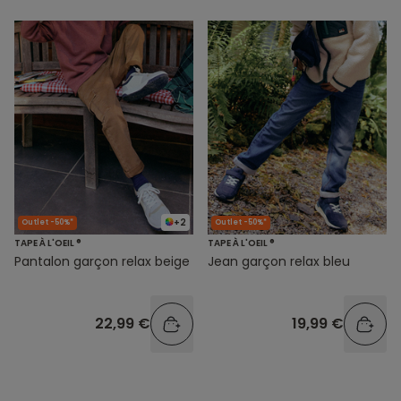
+2
Outlet -50%*
Outlet -50%*
TAPE À L'OEIL ®
TAPE À L'OEIL ®
Pantalon garçon relax beige
Jean garçon relax bleu
22,99 €
19,99 €