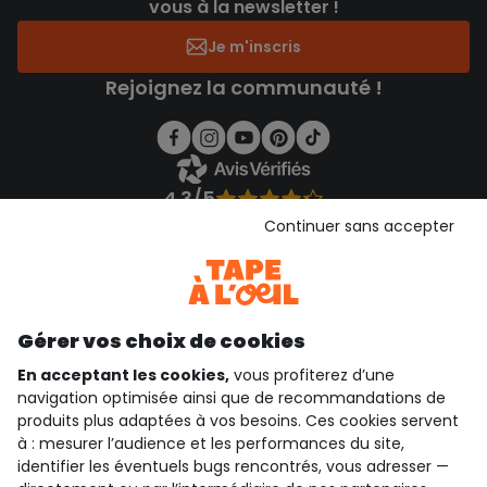
vous à la newsletter !
Je m'inscris
Rejoignez la communauté !
4.3/5
Basé sur 1 358 avis soumis à un contrôle
Continuer sans accepter
Voir l’attestation de confiance
Consulter les CGU
Téléchargez notre application
Gérer vos choix de cookies
Découvrir notre application
En acceptant les cookies,
vous profiterez d’une
navigation optimisée ainsi que de recommandations de
produits plus adaptées à vos besoins. Ces cookies servent
qui sommes-nous ?
à : mesurer l’audience et les performances du site,
identifier les éventuels bugs rencontrés, vous adresser —
besoin d'aide ?