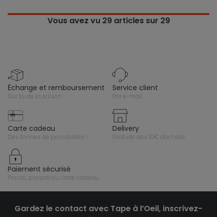
Vous avez vu
29
articles sur 29
échange et remboursement
service client
sur toute la saison
par e-mail
carte cadeau
delivery
des tonnes de possibilités !
gratuite dès 10€ d'achats
paiement sécurisé
par cb, paypal ou carte cadeau
Gardez le contact avec Tape à l’Oeil, inscrivez-