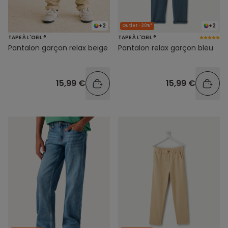
+2
+2
Outlet -30%*
TAPE À L'OEIL ®
TAPE À L'OEIL ®
Pantalon garçon relax beige
Pantalon relax garçon bleu
15,99 €
15,99 €