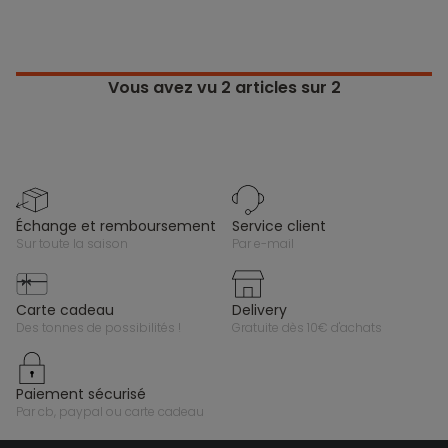
Vous avez vu
2
articles sur 2
échange et remboursement
service client
sur toute la saison
par e-mail
carte cadeau
delivery
des tonnes de possibilités !
gratuite dès 10€ d'achats
paiement sécurisé
par cb, paypal ou carte cadeau