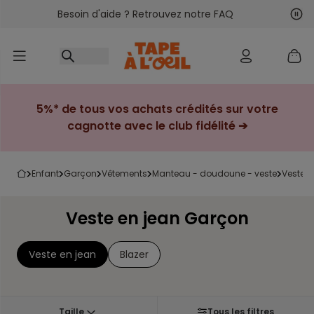
Besoin d'aide ? Retrouvez notre FAQ
Accéder au contenu
Sui
Pré
5%* de tous vos achats crédités sur votre
cagnotte avec le club fidélité ➔
enfant
garçon
vêtements
manteau - doudoune - veste
veste
Veste en jean Garçon
Veste en jean
Blazer
Taille
Tous les filtres