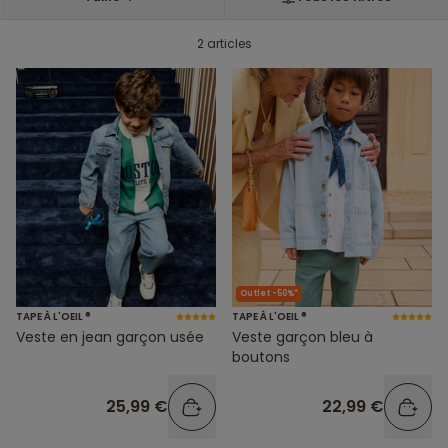
2 articles
Outlet -50%*
TAPE À L'OEIL ®
TAPE À L'OEIL ®
Veste en jean garçon usée
Veste garçon bleu à
boutons
25,99 €
22,99 €