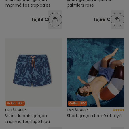
imprimé îles tropicales
palmiers rose
15,99 €
15,99 €
Outlet -50%*
Outlet -50%*
TAPE À L'OEIL ®
TAPE À L'OEIL ®
Short de bain garçon
Short garçon brodé et rayé
imprimé feuillage bleu