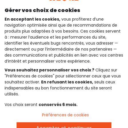
Découvrir notre application
Gérer vos choix de cookies
En acceptant les cookies,
vous profiterez d’une
navigation optimisée ainsi que de recommandations de
produits plus adaptées à vos besoins. Ces cookies servent
qui sommes-nous ?
à : mesurer l’audience et les performances du site,
identifier les éventuels bugs rencontrés, vous adresser —
besoin d'aide ?
directement ou par l’intermédiaire de nos partenaires —
des communications et publicités en lien avec vos centres
le club fidélité
d’intérêt et personnaliser votre expérience.
notre catalogue
Vous souhaitez personnaliser vos choix ?
Cliquez sur
"Préférences de cookies" pour sélectionner ceux que vous
souhaitez activer.
En refusant les cookies,
seuls ceux
indispensables au bon fonctionnement du site seront
Conditions générales de ventes et d'utilisation
utilisés.
Politique de confidentialité
*Conditions des offres
Vos choix seront
conservés 6 mois.
Cookies et données personnelles
Accessibilité : partiellement conforme
Préférences de cookies
Paramètres des cookies