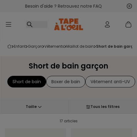
Besoin d'aide ? Retrouvez notre FAQ
Accéder au contenu
Sui
Pré
enfant
garçon
vêtements
maillot de bain
short de bain garço
Short de bain garçon
Short de bain
Boxer de bain
Vêtement anti-UV
Taille
Tous les filtres
17 articles