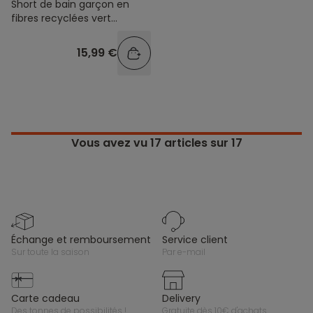
Short de bain garçon en
fibres recyclées vert
imprimé palmier
15,99 €
Vous avez vu
17
articles sur 17
échange et remboursement
service client
sur toute la saison
par e-mail
carte cadeau
delivery
des tonnes de possibilités !
gratuite dès 10€ d'achats