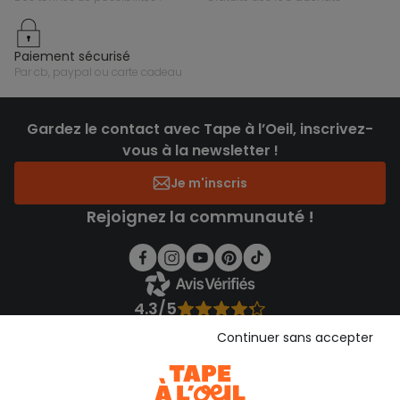
paiement sécurisé
par cb, paypal ou carte cadeau
Gardez le contact avec Tape à l’Oeil, inscrivez-
vous à la newsletter !
Je m'inscris
Rejoignez la communauté !
4.3/5
Basé sur 1 353 avis soumis à un contrôle
Continuer sans accepter
Voir l’attestation de confiance
Consulter les CGU
Téléchargez notre application