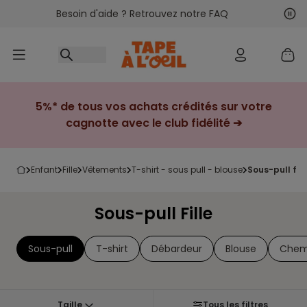
Besoin d'aide ? Retrouvez notre FAQ
Accéder au contenu
Sui
Pré
5%* de tous vos achats crédités sur votre
cagnotte avec le club fidélité ➔
enfant
fille
vêtements
t-shirt - sous pull - blouse
sous-pull fill
Sous-pull Fille
Sous-pull
T-shirt
Débardeur
Blouse
Chem
Taille
Tous les filtres