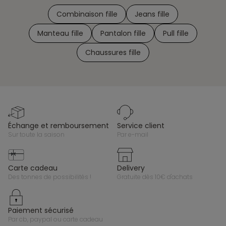
Combinaison fille
Jeans fille
Manteau fille
Pantalon fille
Pull fille
Chaussures fille
échange et remboursement
service client
sur toute la saison
par e-mail
carte cadeau
delivery
des tonnes de possibilités !
gratuite dès 10€ d'achats
paiement sécurisé
par cb, paypal ou carte cadeau