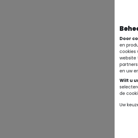
Behe
Door co
en produ
cookies 
website 
partners
en uw er
Wilt u 
selecter
de cooki
Uw keuz