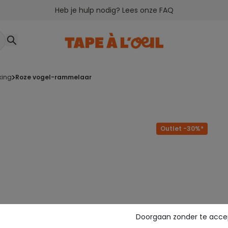
Heb je hulp nodig? Lees onze FAQ
rking
roze vogel-rammelaar
Outlet -30%*
Doorgaan zonder te acce