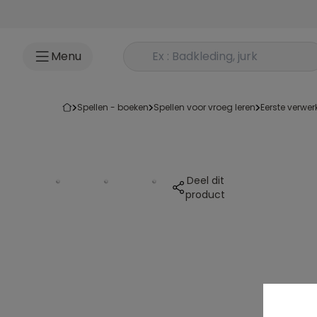
Ga naar inhoud
Rechercher un produit
Menu
spellen - boeken
spellen voor vroeg leren
eerste verwe
Deel dit
product