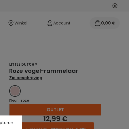
Volgen
Vorige
Winkel
Account
0,00 €
LITTLE DUTCH ®
Roze vogel-rammelaar
Zie beschrijving
ROZE
Kleur :
roze
OUTLET
12,99 €
pteren