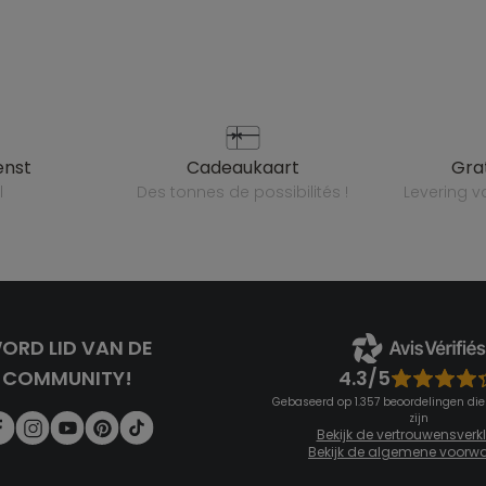
enst
cadeaukaart
gr
l
des tonnes de possibilités !
levering 
ORD LID VAN DE
4.3/5
COMMUNITY!
Gebaseerd op 1.357 beoordelingen die
zijn
Bekijk de vertrouwensverk
Bekijk de algemene voorw