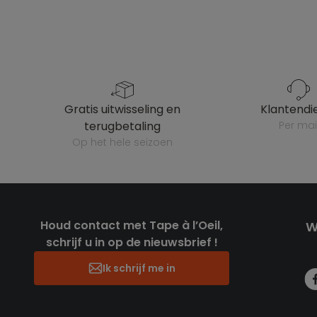
gratis uitwisseling en
klantendi
terugbetaling
per mai
op het hele seizoen
Houd contact met Tape à l’Oeil,
W
schrijf u in op de nieuwsbrief !
Ik schrijf me in