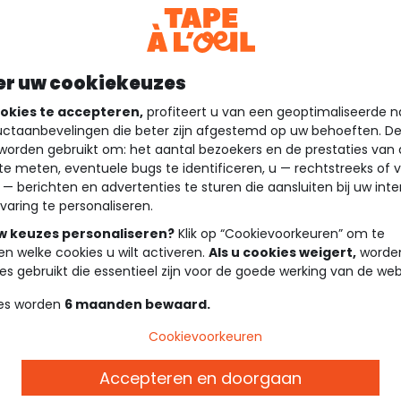
er uw cookiekeuzes
okies te accepteren,
profiteert u van een geoptimaliseerde n
ctaanbevelingen die beter zijn afgestemd op uw behoeften. D
worden gebruikt om: het aantal bezoekers en de prestaties van
te meten, eventuele bugs te identificeren, u — rechtstreeks of 
 — berichten en advertenties te sturen die aansluiten bij uw int
varing te personaliseren.
uw keuzes personaliseren?
Klik op “Cookievoorkeuren” om te
en welke cookies u wilt activeren.
Als u cookies weigert,
worden
es gebruikt die essentieel zijn voor de goede werking van de web
es worden
6 maanden bewaard.
Cookievoorkeuren
Accepteren en doorgaan