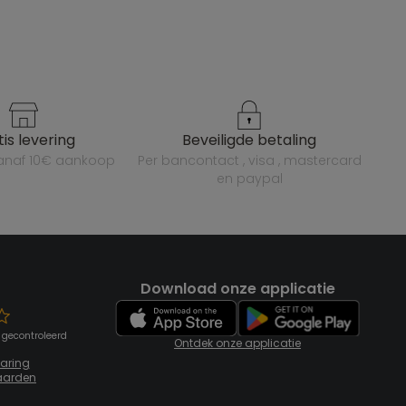
atis levering
beveiligde betaling
vanaf 10€ aankoop
per bancontact , visa , mastercard
en paypal
Download onze applicatie
 gecontroleerd
Ontdek onze applicatie
laring
aarden