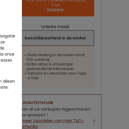
-30%* vanaf 2 artikelen met Loyalty
Club
Inloggen
Unieke maat
avigatie
beschikbaarheid in de winkel
eze
 de
via onze
Gratis levering in de winkel vanaf
€10 aankoop
eresses
Gratis retour & omruilingen
gedurende het hele seizoen
Verkocht en verzonden door Tape
à l'Oeil
 alleen
site.
LOYALITEITSCLUB
5% van al uw aankopen bijgeschreven
op uw spaarpot !
Zie meer Voordelen van mijn TAO-
community