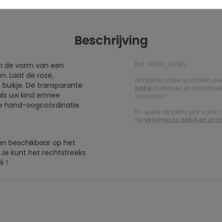
Beschrijving
Ref. 90351_01795
in de vorm van een
n. Laat de roze,
Simplifiez votre quotidien 
e buikje. De transparante
bébé
pratiques et adorables. 
 als uw kind ermee
collection !
 de hand-oogcoördinatie
En quête de petits prix sans 
de
vêtements bébé en pro
een beschikbaar op het
 Je kunt het rechtstreeks
k !