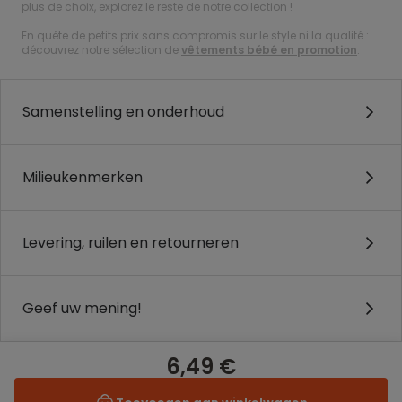
plus de choix, explorez le reste de notre collection !
En quête de petits prix sans compromis sur le style ni la qualité :
découvrez notre sélection de
vêtements bébé en promotion
.
Samenstelling en onderhoud
Milieukenmerken
Levering, ruilen en retourneren
Geef uw mening!
6,49 €