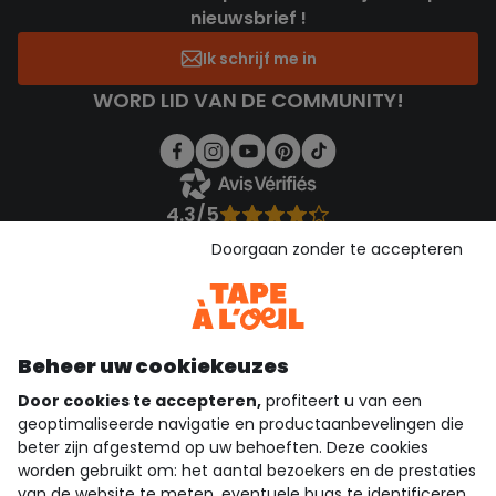
nieuwsbrief !
Ik schrijf me in
WORD LID VAN DE COMMUNITY!
4.3/5
Gebaseerd op 1.356 beoordelingen die gecontroleerd zijn
Doorgaan zonder te accepteren
Bekijk de vertrouwensverklaring
Bekijk de algemene voorwaarden
Download onze applicatie
Ontdek onze applicatie
Beheer uw cookiekeuzes
Door cookies te accepteren,
profiteert u van een
geoptimaliseerde navigatie en productaanbevelingen die
beter zijn afgestemd op uw behoeften. Deze cookies
wie zijn we?
worden gebruikt om: het aantal bezoekers en de prestaties
van de website te meten, eventuele bugs te identificeren,