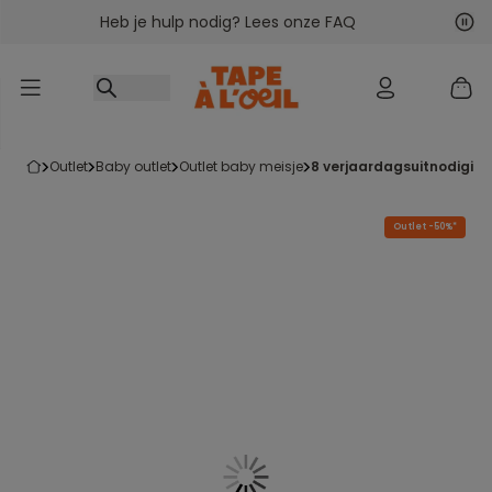
Heb je hulp nodig? Lees onze FAQ
Ga naar inhoud
Vol
Vor
outlet
baby outlet
outlet baby meisje
8 verjaardagsuitnodigin
Outlet -50%*