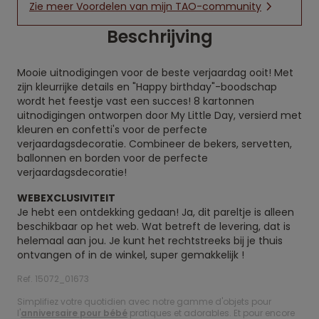
Zie meer Voordelen van mijn TAO-community
Beschrijving
Mooie uitnodigingen voor de beste verjaardag ooit! Met
zijn kleurrijke details en "Happy birthday"-boodschap
wordt het feestje vast een succes! 8 kartonnen
uitnodigingen ontworpen door My Little Day, versierd met
kleuren en confetti's voor de perfecte
verjaardagsdecoratie. Combineer de bekers, servetten,
ballonnen en borden voor de perfecte
verjaardagsdecoratie!
WEBEXCLUSIVITEIT
Je hebt een ontdekking gedaan! Ja, dit pareltje is alleen
beschikbaar op het web. Wat betreft de levering, dat is
helemaal aan jou. Je kunt het rechtstreeks bij je thuis
ontvangen of in de winkel, super gemakkelijk !
Ref. 15072_01673
Simplifiez votre quotidien avec notre gamme d'objets pour
l'
anniversaire pour bébé
pratiques et adorables. Et pour encore