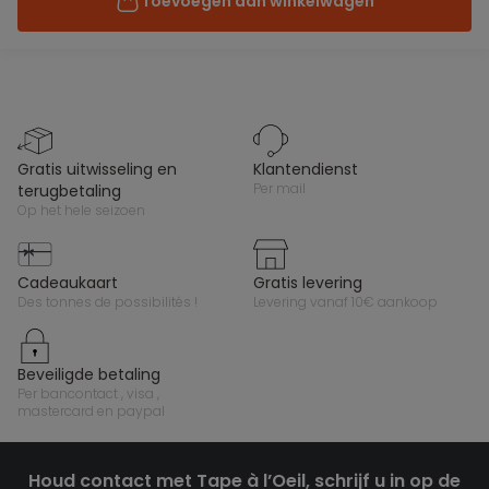
Toevoegen aan winkelwagen
gratis uitwisseling en
klantendienst
per mail
terugbetaling
op het hele seizoen
cadeaukaart
gratis levering
des tonnes de possibilités !
levering vanaf 10€ aankoop
beveiligde betaling
per bancontact , visa ,
mastercard en paypal
Houd contact met Tape à l’Oeil, schrijf u in op de