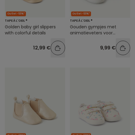
Outlet -50%*
Outlet -50%*
TAPE À L'OEIL ®
TAPE À L'OEIL ®
Golden baby girl slippers
Gouden gympjes met
with colorful details
animatieveters voor
babymeisjes
12,99 €
9,99 €