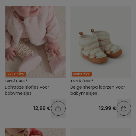
Outlet -50%*
Outlet -50%*
TAPE À L'OEIL ®
TAPE À L'OEIL ®
Lichtroze slofjes voor
Beige sherpa laarzen voor
babymeisjes
babymeisjes
12,99 €
12,99 €