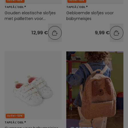
Outlet -60%*
Outlet -50%*
TAPE À L'OEIL ®
TAPE À L'OEIL ®
Gouden elastische slofjes
Gebloemde slofjes voor
met pailletten voor
babymeisjes
babymeisjes
12,99 €
9,99 €
Outlet -50%*
TAPE À L'OEIL ®