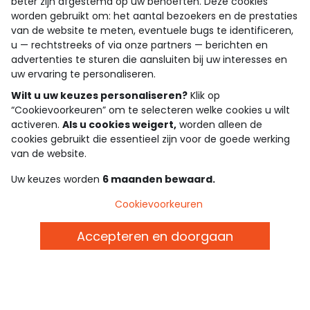
beter zijn afgestemd op uw behoeften. Deze cookies
worden gebruikt om: het aantal bezoekers en de prestaties
van de website te meten, eventuele bugs te identificeren,
u — rechtstreeks of via onze partners — berichten en
4.3/5
advertenties te sturen die aansluiten bij uw interesses en
Gebaseerd op 1.358 beoordelingen die gecontroleerd zijn
uw ervaring te personaliseren.
Bekijk de vertrouwensverklaring
Bekijk de algemene voorwaarden
Wilt u uw keuzes personaliseren?
Klik op
Download onze applicatie
“Cookievoorkeuren” om te selecteren welke cookies u wilt
activeren.
Als u cookies weigert,
worden alleen de
cookies gebruikt die essentieel zijn voor de goede werking
Ontdek onze applicatie
van de website.
Uw keuzes worden
6 maanden bewaard.
wie zijn we?
Cookievoorkeuren
hulp nodig
Accepteren en doorgaan
loyalty club
onze catalogus