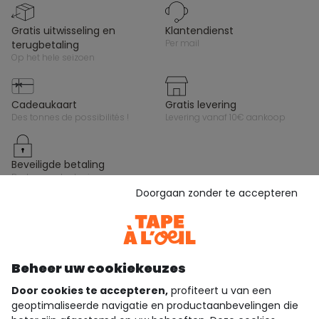
gratis uitwisseling en
klantendienst
per mail
terugbetaling
op het hele seizoen
cadeaukaart
gratis levering
des tonnes de possibilités !
levering vanaf 10€ aankoop
beveiligde betaling
per bancontact , visa ,
mastercard en paypal
Doorgaan zonder te accepteren
Houd contact met Tape à l’Oeil, schrijf u in op de
nieuwsbrief !
Beheer uw cookiekeuzes
Ik schrijf me in
Door cookies te accepteren,
profiteert u van een
WORD LID VAN DE COMMUNITY!
geoptimaliseerde navigatie en productaanbevelingen die