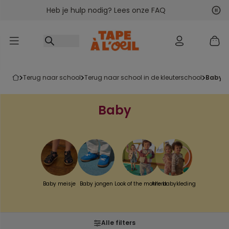
Heb je hulp nodig? Lees onze FAQ
Ga naar inhoud
Vol
Vor
terug naar school
terug naar school in de kleuterschool
baby
Baby
Baby meisje
Baby jongen
Look of the moment
Alle babykleding
Alle filters