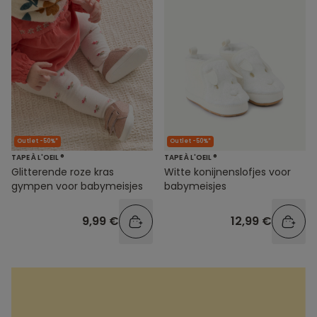
Outlet -50%*
Outlet -50%*
TAPE À L'OEIL ®
TAPE À L'OEIL ®
Glitterende roze kras
Witte konijnenslofjes voor
gympen voor babymeisjes
babymeisjes
9,99 €
12,99 €