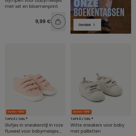
Gympen voor babymeisjes
met wit en bloemenprint
9,99 €
Outlet -60%*
Outlet -50%*
TAPE À L'OEIL ®
TAPE À L'OEIL ®
Slofjes in sneakerstijl in roze
Witte sneakers voor baby
fluweel voor babymeisjes
met pailletten