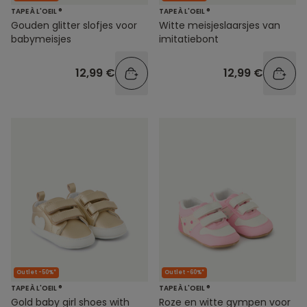
TAPE À L'OEIL ®
TAPE À L'OEIL ®
Gouden glitter slofjes voor
Witte meisjeslaarsjes van
babymeisjes
imitatiebont
12,99 €
12,99 €
Outlet -50%*
Outlet -60%*
TAPE À L'OEIL ®
TAPE À L'OEIL ®
Gold baby girl shoes with
Roze en witte gympen voor