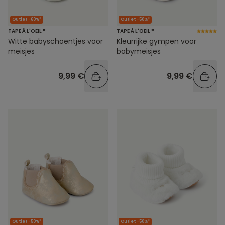
Outlet -60%*
Outlet -50%*
TAPE À L'OEIL ®
TAPE À L'OEIL ®
Witte babyschoentjes voor
Kleurrijke gympen voor
meisjes
babymeisjes
9,99 €
9,99 €
Outlet -50%*
Outlet -50%*