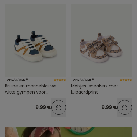
TAPE À L'OEIL ®
TAPE À L'OEIL ®
Bruine en marineblauwe
Meisjes-sneakers met
witte gympen voor
luipaardprint
babyjongens
9,99 €
9,99 €