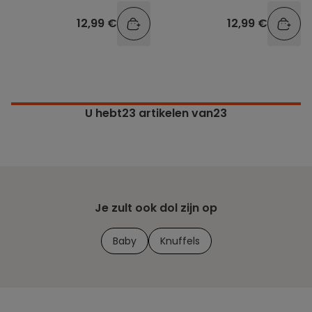
met klittenband
12,99 €
12,99 €
U hebt
23
artikelen van23
Je zult ook dol zijn op
Baby
Knuffels