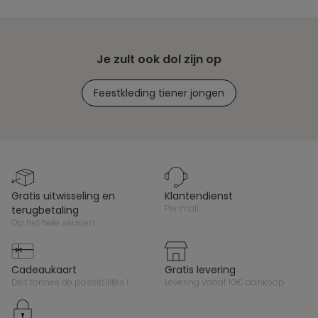
Je zult ook dol zijn op
Feestkleding tiener jongen
gratis uitwisseling en
klantendienst
per mail
terugbetaling
op het hele seizoen
cadeaukaart
gratis levering
des tonnes de possibilités !
levering vanaf 10€ aankoop