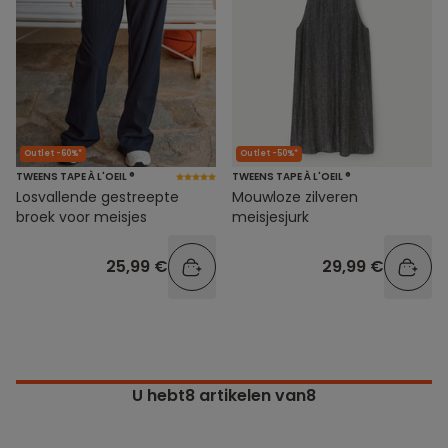
Outlet -60%*
Outlet -50%*
TWEENS TAPE À L'OEIL ®
TWEENS TAPE À L'OEIL ®
Losvallende gestreepte
Mouwloze zilveren
broek voor meisjes
meisjesjurk
25,99 €
29,99 €
U hebt
8
artikelen van8