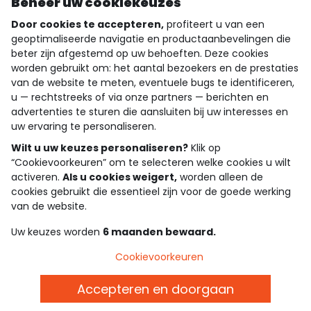
Beheer uw cookiekeuzes
Door cookies te accepteren,
profiteert u van een
geoptimaliseerde navigatie en productaanbevelingen die
beter zijn afgestemd op uw behoeften. Deze cookies
wie zijn we?
worden gebruikt om: het aantal bezoekers en de prestaties
van de website te meten, eventuele bugs te identificeren,
hulp nodig
u — rechtstreeks of via onze partners — berichten en
advertenties te sturen die aansluiten bij uw interesses en
loyalty club
uw ervaring te personaliseren.
Wilt u uw keuzes personaliseren?
Klik op
onze catalogus
“Cookievoorkeuren” om te selecteren welke cookies u wilt
activeren.
Als u cookies weigert,
worden alleen de
cookies gebruikt die essentieel zijn voor de goede werking
Algemene verkoop en gebruiksvoorwaarden
van de website.
Privacybeleid
*Aanbiedingsvoorwaarden
Uw keuzes worden
6 maanden bewaard.
Cookies en persoonsgegevens
Accessibilité : partiellement conforme
Cookievoorkeuren
Cookie settings
Accepteren en doorgaan
Belgie - NL